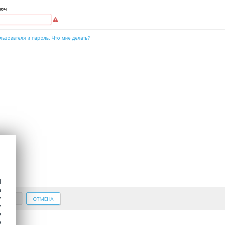
d
h
y
y
e
o