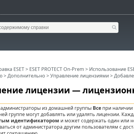
равка ESET
>
ESET PROTECT On-Prem
>
Использование ES
ю
>
Дополнительно
>
Управление лицензиями
> Добавле
ление лицензии — лицензион
 администраторы из домашней группы
Все
при наличии
ей группе могут добавлять или удалять лицензии. Каж
тым идентификатором
и может содержать один или н
ваться от администратора другим пользователям с до
ит сокращению.