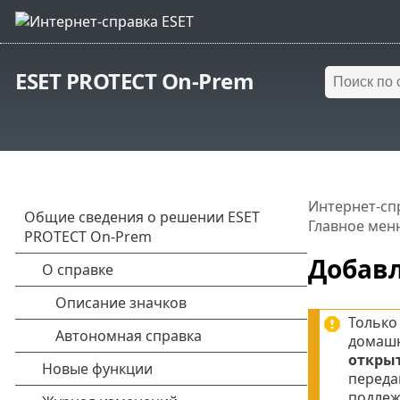
ESET PROTECT On-Prem
Интернет-сп
Главное мен
Добав
Только
домашн
откры
переда
подлеж