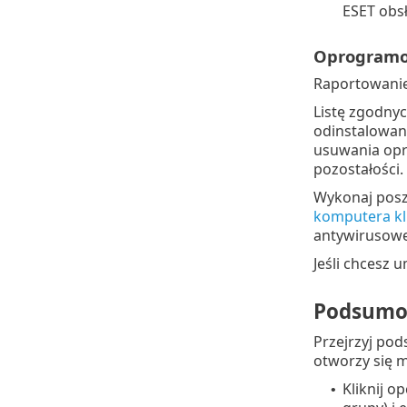
ESET obsł
Oprogramow
Raportowanie 
Listę zgodny
odinstalowani
usuwania opr
pozostałości.
Wykonaj poszc
komputera kl
antywirusowe
Jeśli chcesz 
Podsumo
Przejrzyj po
otworzy się m
Kliknij o
•