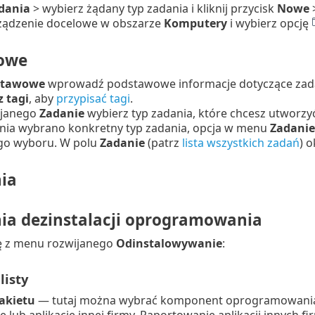
dania
> wybierz żądany typ zadania i kliknij przycisk
Nowe
urządzenie docelowe w obszarze
Komputery
i wybierz opcję
owe
stawowe
wprowadź podstawowe informacje dotyczące zadan
 tagi
, aby
przypisać tagi
.
ijanego
Zadanie
wybierz typ zadania, które chcesz utworzyć
ia wybrano konkretny typ zadania, opcja w menu
Zadanie
go wyboru. W polu
Zadanie
(patrz
lista wszystkich zadań
) 
ia
ia dezinstalacji oprogramowania
ę z menu rozwijanego
Odinstalowywanie
:
listy
akietu
— tutaj można wybrać komponent oprogramowania 
e lub aplikację innej firmy.
Raportowanie aplikacji innych f