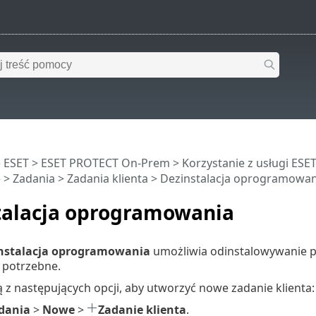
 ESET
>
ESET PROTECT On-Prem
>
Korzystanie z usługi ES
e
>
Zadania
>
Zadania klienta
> Dezinstalacja oprogramowan
talacja oprogramowania
nstalacja oprogramowania
umożliwia odinstalowywanie p
ż potrzebne.
 z następujących opcji, aby utworzyć nowe zadanie klienta:
dania
>
Nowe
>
Zadanie klienta
.