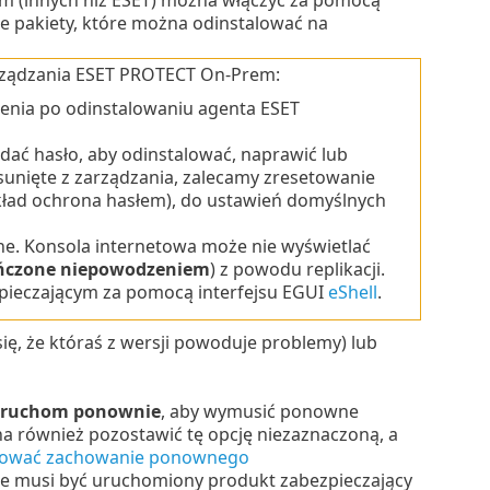
kie pakiety, które można odinstalować na
rządzania ESET PROTECT On-Prem:
enia po odinstalowaniu agenta ESET
dać hasło, aby odinstalować, naprawić lub
unięte z zarządzania, zalecamy zresetowanie
kład ochrona hasłem), do ustawień domyślnych
e. Konsola internetowa może nie wyświetlać
ńczone niepowodzeniem
) z powodu replikacji.
ieczającym za pomocą interfejsu EGUI
eShell
.
ę, że któraś z wersji powoduje problemy) lub
 uruchom ponownie
, aby wymusić ponowne
a również pozostawić tę opcję niezaznaczoną, a
rować zachowanie ponownego
e musi być uruchomiony produkt zabezpieczający