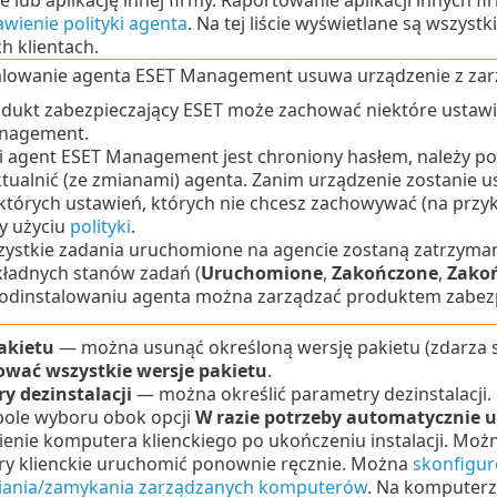
wienie polityki agenta
.
Na tej liście wyświetlane są wszyst
h klientach.
alowanie agenta ESET Management usuwa urządzenie z za
dukt zabezpieczający ESET może zachować niektóre ustawi
nagement.
li agent ESET Management jest chroniony hasłem, należy po
tualnić (ze zmianami) agenta.
Zanim urządzenie zostanie us
których ustawień, których nie chcesz zachowywać (na przy
y użyciu
polityki
.
ystkie zadania uruchomione na agencie zostaną zatrzyman
ładnych stanów zadań (
Uruchomione
,
Zakończone
,
Zako
odinstalowaniu agenta można zarządzać produktem zabezp
akietu
— można usunąć określoną wersję pakietu (zdarza si
ować wszystkie wersje pakietu
.
y dezinstalacji
— można określić parametry dezinstalacji.
pole wyboru obok opcji
W razie potrzeby automatycznie
enie komputera klienckiego po ukończeniu instalacji. Możn
y klienckie uruchomić ponownie ręcznie. Można
skonfigu
ania/zamykania zarządzanych komputerów
. Na komputerz