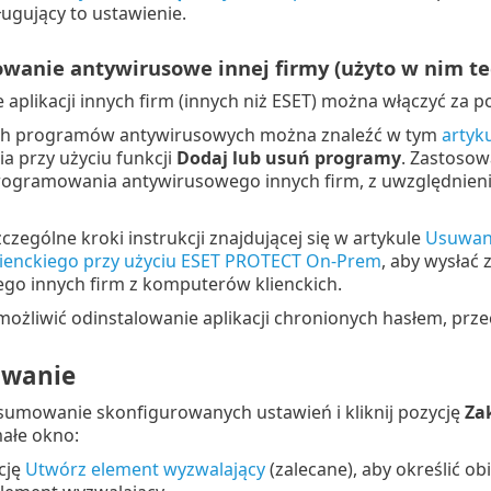
ugujący to ustawienie.
anie antywirusowe innej firmy (użyto w nim t
aplikacji innych firm (innych niż ESET) można włączyć za 
ch programów antywirusowych można znaleźć w tym
artyk
a przy użyciu funkcji
Dodaj lub usuń programy
. Zastosow
ogramowania antywirusowego innych firm, z uwzględnienie
zególne kroki instrukcji znajdującej się w artykule
Usuwani
ienckiego przy użyciu ESET PROTECT On-Prem
, aby wysłać
go innych firm z komputerów klienckich.
umożliwić odinstalowanie aplikacji chronionych hasłem, prze
wanie
dsumowanie skonfigurowanych ustawień i kliknij pozycję
Za
ałe okno:
pcję
Utwórz element wyzwalający
(zalecane), aby określić o