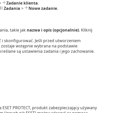
>
Zadanie klienta
.
Zadania
>
Nowe zadanie
.
ia, takie jak
nazwa i opis (opcjonalnie)
. Kliknij
 i skonfigurować. Jeśli przed utworzeniem
zostaje wstępnie wybrana na podstawie
określane są ustawienia zadania i jego zachowanie.
ESET PROTECT, produkt zabezpieczający używany
irm (innych niż ESET) można włączyć za pomocą