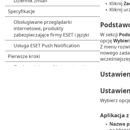
Kliknij
Za
•
Kliknij 
•
Podstaw
W sekcji
Pod
opcję
Wybierz
Z menu rozw
nowego zadan
wcześniejsze
Ustawien
Ustawien
Wybierz opcj
Aplikacja z 
Nazwa p
•
na klienci