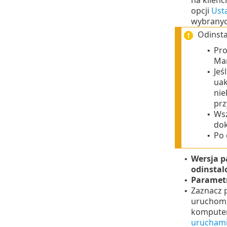
opcji
Usta
wybranyc
Odinst
Pro
•
Ma
Jeś
•
uak
nie
prz
Wsz
•
dok
Po 
•
Wersja p
•
odinstal
Parametr
•
Zaznacz 
•
uruchomi
komputer
uruchami