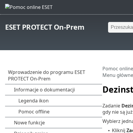
ESET PROTECT On-Prem
Pomoc online
Menu główn
Dezins
Zadanie
Dezi
gdy nie są ju
Wybierz jedną
Kliknij
Za
•