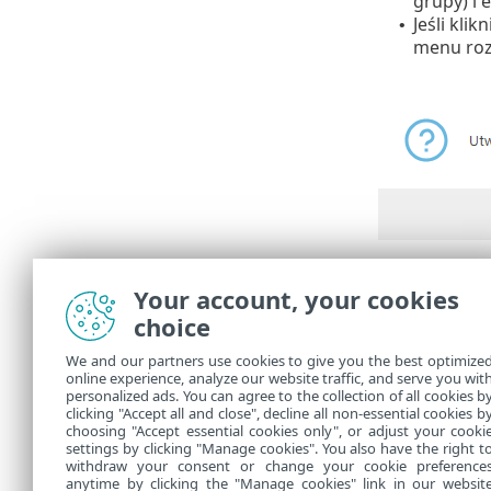
grupy) i 
Jeśli klik
•
menu roz
W obszarze
Z
Your account, your cookies
Zadanie
choice
z hasłe
wprowa
We and our partners use cookies to give you the best optimize
zabezpi
online experience, analyze our website traffic, and serve you wit
personalized ads. You can agree to the collection of all cookies b
odinsta
clicking "Accept all and close", decline all non-essential cookies b
choosing "Accept essential cookies only", or adjust your cooki
settings by clicking "Manage cookies". You also have the right t
withdraw your consent or change your cookie preference
anytime by clicking the "Manage cookies" link in our websit