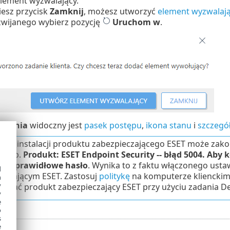
element wyzwalający.
niesz przycisk
Zamknij
, możesz utworzyć
element wyzwalaj
wijanego wybierz pozycję
Uruchom w
.
adania
widoczny jest
pasek postępu
,
ikona stanu
i
szczegó
 dezinstalacji produktu zabezpieczającego ESET może za
m, np.
Produkt: ESET Endpoint Security -- błąd 5004. Ab
dź prawidłowe hasło
. Wynika to z faktu włączonego ust
d
eczającym ESET. Zastosuj
politykę
na komputerze klienckim
h
y
lować produkt zabezpieczający ESET przy użyciu zadania D
y
e
o
s
e