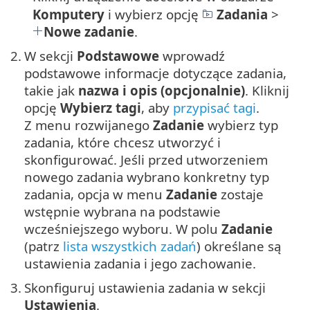
Komputery
i wybierz opcję
Zadania
>
Nowe zadanie
.
2.
W sekcji
Podstawowe
wprowadź
podstawowe informacje dotyczące zadania,
takie jak
nazwa i opis (opcjonalnie)
. Kliknij
opcję
Wybierz tagi
, aby
przypisać tagi
.
Z menu rozwijanego
Zadanie
wybierz typ
zadania, które chcesz utworzyć i
skonfigurować. Jeśli przed utworzeniem
nowego zadania wybrano konkretny typ
zadania, opcja w menu
Zadanie
zostaje
wstępnie wybrana na podstawie
wcześniejszego wyboru. W polu
Zadanie
(patrz
lista wszystkich zadań
) określane są
ustawienia zadania i jego zachowanie.
3.
Skonfiguruj ustawienia zadania w sekcji
Ustawienia
.