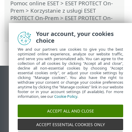
Pomoc online ESET
>
ESET PROTECT On-
Prem
>
Korzystanie z usługi ESET
PROTECT On-Prem
>
ESET PROTECT On-
Prem Menu główne
>
Zadania
> Zadania
klienta
Your account, your cookies
choice
We and our partners use cookies to give you the best
optimized online experience, analyze our website traffic,
and serve you with personalized ads. You can agree to the
collection of all cookies by clicking "Accept all and close",
decline all non-essential cookies by choosing "Accept
essential cookies only", or adjust your cookie settings by
Wyświetl witrynę internetową dla
clicking "Manage cookies". You also have the right to
withdraw your consent or change your cookie preferences
komputerów
anytime by clicking the "Manage cookies" link in our website
footer or in your account settings (if available). For more
End of Life
information, see our
Cookie Policy
.
Baza wiedzy ESET
Forum ESET
ACCEPT ALL AND CLOSE
ESET Status Portal
Pomoc regionalna
ACCEPT ESSENTIAL COOKIES ONLY