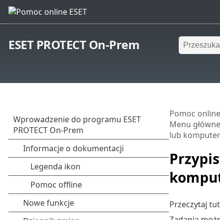
ESET PROTECT On-Prem
Pomoc online
Menu główn
lub kompute
Przypis
kompu
Przeczytaj tut
Zadania możn