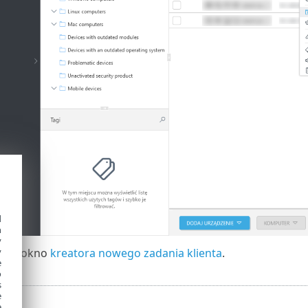
d
h
y
arte okno
kreatora nowego zadania klienta
.
y
e
o
s
e
e