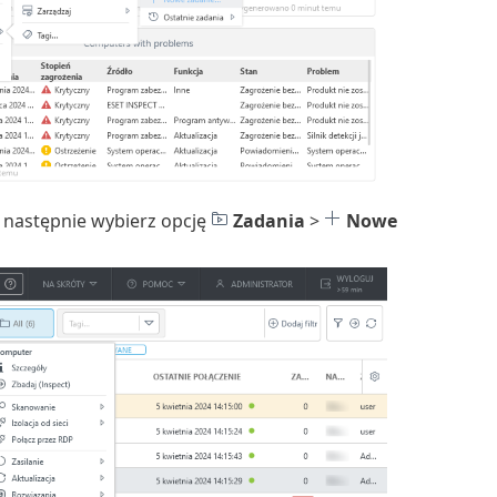
 następnie wybierz opcję
Zadania
>
Nowe