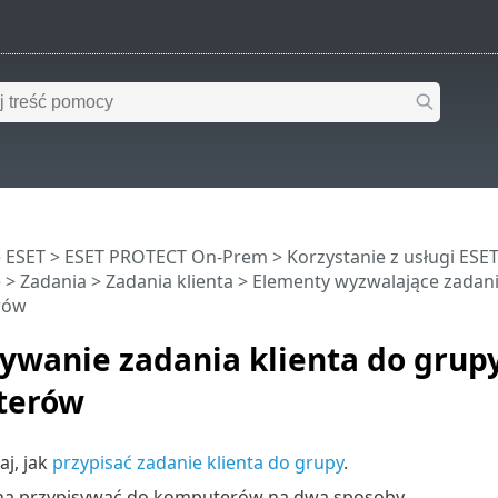
 ESET
>
ESET PROTECT On-Prem
>
Korzystanie z usługi ES
e
>
Zadania
>
Zadania klienta
>
Elementy wyzwalające zadani
rów
ywanie zadania klienta do grupy
terów
aj, jak
przypisać zadanie klienta do grupy
.
a przypisywać do komputerów na dwa sposoby.