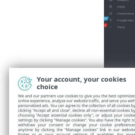
Your account, your cookies
choice
We and our partners use cookies to give you the best optimize
online experience, analyze our website traffic, and serve you wit
personalized ads. You can agree to the collection of all cookies b
Zostanie otw
clicking "Accept all and close", decline all non-essential cookies b
choosing "Accept essential cookies only", or adjust your cooki
settings by clicking "Manage cookies". You also have the right t
withdraw your consent or change your cookie preference
anytime by clicking the "Manage cookies" link in our websit
footer or in your account settings (if available). For mor