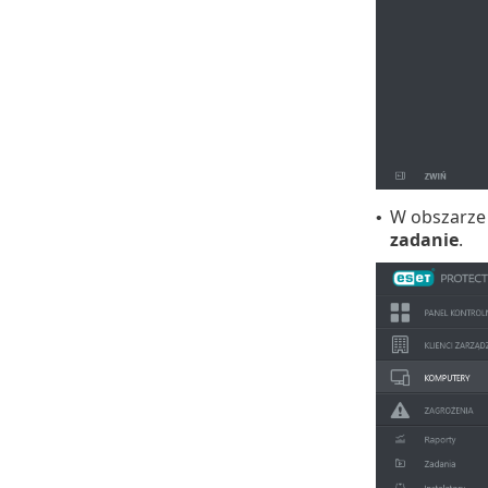
W obszarz
•
zadanie
.