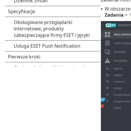
W obszarz
•
Zadania
>