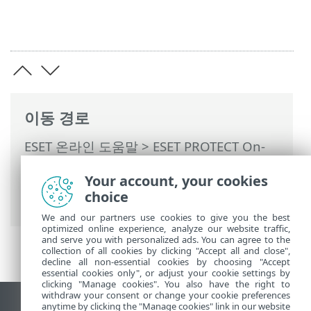
이동 경로
ESET 온라인 도움말
>
ESET PROTECT On-
Prem
>
ESET PROTECT On-Prem 사용
>
Your account, your cookies
ESET PROTECT On-Prem 기본 메뉴
>
보고
choice
서
> 하드웨어 인벤토리
We and our partners use cookies to give you the best
optimized online experience, analyze our website traffic,
and serve you with personalized ads. You can agree to the
collection of all cookies by clicking "Accept all and close",
decline all non-essential cookies by choosing "Accept
essential cookies only", or adjust your cookie settings by
clicking "Manage cookies". You also have the right to
withdraw your consent or change your cookie preferences
anytime by clicking the "Manage cookies" link in our website