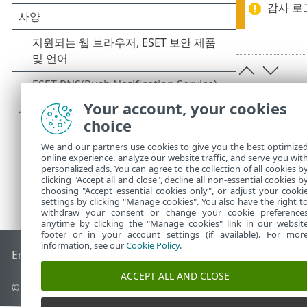
감사 로
Your account, your cookies
choice
We and our partners use cookies to give you the best optimize
online experience, analyze our website traffic, and serve you wit
personalized ads. You can agree to the collection of all cookies b
clicking "Accept all and close", decline all non-essential cookies b
choosing "Accept essential cookies only", or adjust your cooki
settings by clicking "Manage cookies". You also have the right t
withdraw your consent or change your cookie preference
anytime by clicking the "Manage cookies" link in our websit
footer or in your account settings (if available). For mor
information, see our
Cookie Policy
.
End of Life
ESET 지식 베이스
ESET 포럼
ESET Status Portal
국
ACCEPT ALL AND CLOSE
© 1992 - 2026 ESET, spol. s r.o. - All rights reserved.