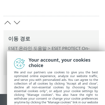
이동 경로
ESET 온라인 도움말
>
ESET PROTECT On-
Prem
>
ESET PROTECT On-Prem 사용
>
Your account, your cookies
ESET PROTECT On-Prem 기본 메뉴
>
보고
choice
서
> 새 보고서 템플릿 생성
We and our partners use cookies to give you the best
optimized online experience, analyze our website traffic,
and serve you with personalized ads. You can agree to the
collection of all cookies by clicking "Accept all and close",
decline all non-essential cookies by choosing "Accept
essential cookies only", or adjust your cookie settings by
clicking "Manage cookies". You also have the right to
withdraw your consent or change your cookie preferences
anytime by clicking the "Manage cookies" link in our website
데스크톱 사이트 보기