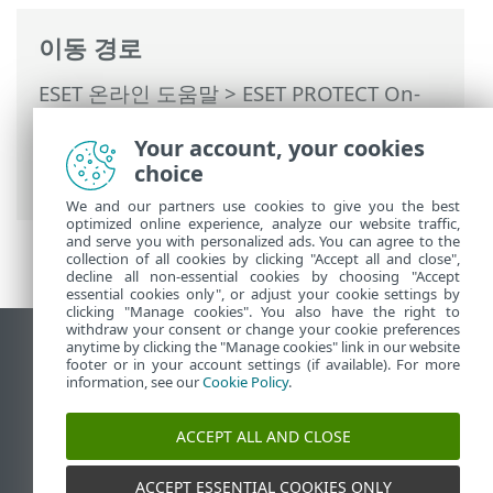
이동 경로
ESET 온라인 도움말
>
ESET PROTECT On-
Prem
>
ESET PROTECT On-Prem 사용
>
Your account, your cookies
ESET PROTECT On-Prem 기본 메뉴
>
보고
choice
서
> 보고서 생성
We and our partners use cookies to give you the best
optimized online experience, analyze our website traffic,
and serve you with personalized ads. You can agree to the
collection of all cookies by clicking "Accept all and close",
decline all non-essential cookies by choosing "Accept
essential cookies only", or adjust your cookie settings by
clicking "Manage cookies". You also have the right to
withdraw your consent or change your cookie preferences
anytime by clicking the "Manage cookies" link in our website
데스크톱 사이트 보기
footer or in your account settings (if available). For more
End of Life
information, see our
Cookie Policy
.
ESET 지식 베이스
ACCEPT ALL AND CLOSE
ESET 포럼
ESET Status Portal
ACCEPT ESSENTIAL COOKIES ONLY