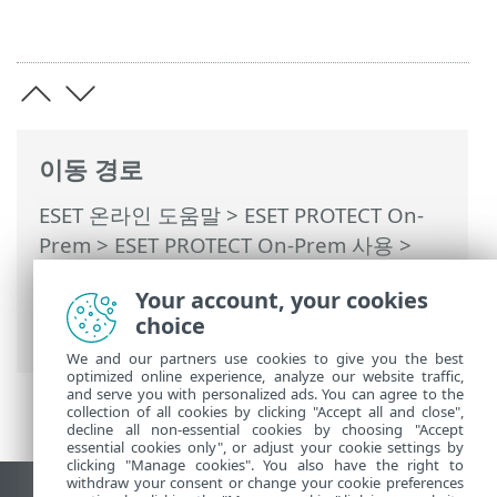
이동 경로
ESET 온라인 도움말
>
ESET PROTECT On-
Prem
>
ESET PROTECT On-Prem 사용
>
ESET PROTECT On-Prem 기본 메뉴
>
정책
Your account, your cookies
>
클라이언트에 정책이 적용되는 방법
> 정
choice
책 열거
We and our partners use cookies to give you the best
optimized online experience, analyze our website traffic,
and serve you with personalized ads. You can agree to the
collection of all cookies by clicking "Accept all and close",
decline all non-essential cookies by choosing "Accept
essential cookies only", or adjust your cookie settings by
clicking "Manage cookies". You also have the right to
withdraw your consent or change your cookie preferences