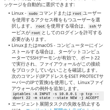
ッケージを自動的に選択できます:
Linux -
コマンドまたは
ユーザー
•
sudo
root
を使用するアクセス権をもつユーザーを選
択します。
を使用する場合は、
サ
root
ssh
ービスが
としてのログインを許可する
root
必要があります。
LinuxまたはmacOS - コンピューターにイン
•
ストールする場合は、ターゲットコンピュ
ーターでSSHデーモンが有効で、ポート22
で実行され、ファイアウォールがこの接続
をブロックしていないことを確認します。
次のコマンド(IPアドレスをESET PROTECTサ
ーバーのIPで置換)を使用して、Linuxファイ
アウォールの例外を追加します。
iptables -A INPUT -s 10.0.0.1 -p tcp --
dport 22 -m state --state NEW -j ACCEPT
エージェント展開タスクの失敗を防止する
•