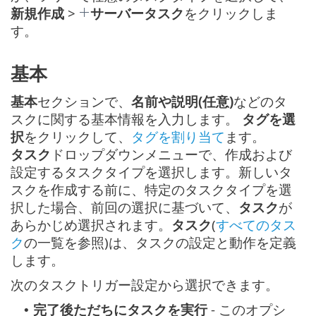
新規作成
>
サーバータスク
をクリックしま
す。
基本
基本
セクションで、
名前や説明(任意)
などのタ
スクに関する基本情報を入力します。
タグを選
択
をクリックして、
タグを割り当て
ます。
タスク
ドロップダウンメニューで、作成および
設定するタスクタイプを選択します。新しいタ
スクを作成する前に、特定のタスクタイプを選
択した場合、前回の選択に基づいて、
タスク
が
あらかじめ選択されます。
タスク
(
すべてのタス
ク
の一覧を参照)は、タスクの設定と動作を定義
します。
次のタスクトリガー設定から選択できます。
完了後ただちにタスクを実行
- このオプシ
•