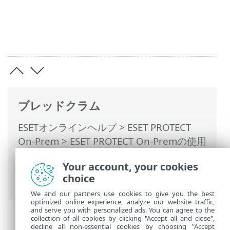
ブレッドクラム
ESETオンラインヘルプ
>
ESET PROTECT
On-Prem
>
ESET PROTECT On-Premの使用
>
ESET PROTECT On-Prem メインメニュー
Your account, your cookies
>
タスク
>
サーバータスク
> エージェント
choice
展開
We and our partners use cookies to give you the best
optimized online experience, analyze our website traffic,
and serve you with personalized ads. You can agree to the
collection of all cookies by clicking "Accept all and close",
decline all non-essential cookies by choosing "Accept