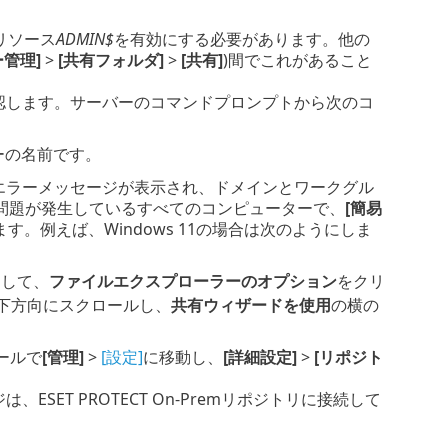
リソース
ADMIN$
を有効にする必要があります。他の
管理]
>
[共有フォルダ]
>
[共有]
)間でこれがあること
認します。サーバーのコマンドプロンプトから次のコ
ーの名前です。
エラーメッセージが表示され、ドメインとワークグル
問題が発生しているすべてのコンピューターで、
[簡易
す。例えば、Windows 11の場合は次のようにしま
力して、
ファイルエクスプローラーのオプション
をクリ
下方向にスクロールし、
共有ウィザードを使用
の横の
ソールで
[管理]
>
[設定]
に移動し、
[詳細設定]
>
[リポジト
、ESET PROTECT On-Premリポジトリに接続して