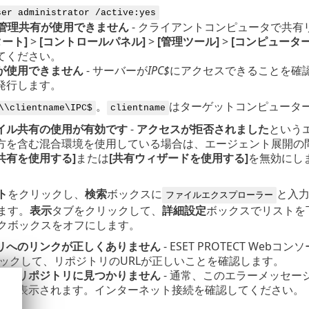
ser administrator /active:yes
N$管理共有が使用できません
- クライアントコンピュータで共有
タート]
>
[コントロールパネル]
>
[管理ツール]
>
[コンピューター
てください。
が使用できません
- サーバーが
IPC$
にアクセスできることを確
発行します。
。
はターゲットコンピュータ
\\clientname\IPC$
clientname
イル共有の使用が有効です
-
アクセスが拒否されました
という
方を含む混合環境を使用している場合は、エージェント展開の
共有を使用する]
または
[共有ウィザードを使用する]
を無効にしま
ト
をクリックし、
検索
ボックスに
と入
ファイルエクスプローラー
ます。
表示
タブをクリックして、
詳細設定
ボックスでリストを
クボックスをオフにします。
リへのリンクが正しくありません
- ESET PROTECT Webコン
ックして、リポジトリのURLが正しいことを確認します。
ジがリポジトリに見つかりません
- 通常、このエラーメッセージは
きに表示されます。インターネット接続を確認してください。