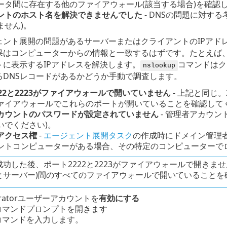
ータ間に存在する他のファイアウォール(該当する場合)を確認
ントのホスト名を解決できませんでした
- DNSの問題に対す
ません)。
ェント展開の問題があるサーバーまたはクライアントのIPアド
果はコンピューターからの情報と一致するはずです。たとえば
トに表示するIPアドレスを解決します。
コマンドはク
nslookup
るDNSレコードがあるかどうか手動で調査します。
22と2223がファイアウォールで開いていません
- 上記と同じ
ァイアウォールでこれらのポートが開いていることを確認して
カウントのパスワードが設定されていません
- 管理者アカウ
いでください)。
アクセス権
-
エージェント展開タスク
の作成時にドメイン管理
ントコンピューターがある場合、その特定のコンピューターで
成功した後、ポート2222と2223がファイアウォールで開きま
とサーバー)間のすべてのファイアウォールで開いていることを
stratorユーザーアカウントを
有効にする
コマンドプロンプトを開きます
コマンドを入力します。