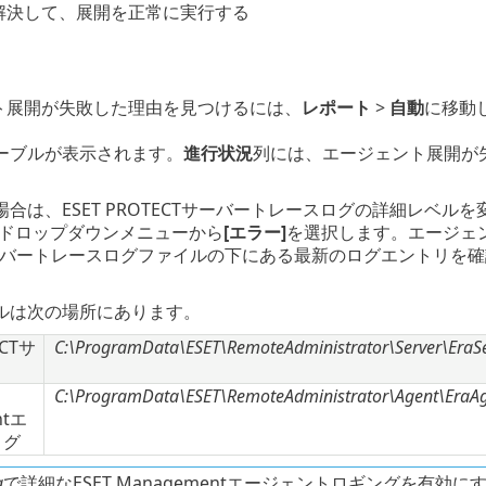
解決して、展開を正常に実行する
ント展開が失敗した理由を見つけるには、
レポート
>
自動
に移動
ーブルが表示されます。
進行状況
列には、エージェント展開が
合は、ESET PROTECTサーバートレースログの詳細レベル
ドロップダウンメニューから
[エラー]
を選択します。エージェン
Tサーバートレースログファイルの下にある最新のログエントリを
ルは次の場所にあります。
ECTサ
C:\ProgramData\ESET\RemoteAdministrator\Server\EraSe
C:\ProgramData\ESET\RemoteAdministrator\Agent\EraAg
ntエ
ログ
g
で詳細なESET Managementエージェントロギングを有効に