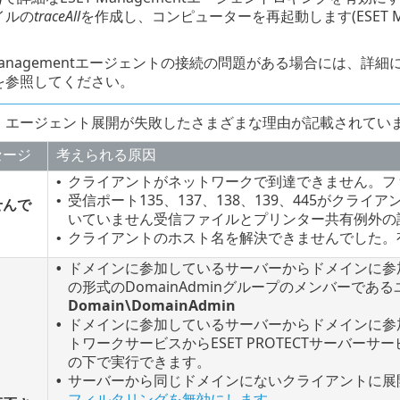
イルの
traceAll
を作成し、コンピューターを再起動します(ESET 
 Managementエージェントの接続の問題がある場合には、詳
を参照してください。
は、エージェント展開が失敗したさまざまな理由が記載されてい
セージ
考えられる原因
クライアントがネットワークで到達できません。フ
•
受信ポート135、137、138、139、445がクライアン
•
せんで
いていません受信ファイルとプリンター共有例外の
クライアントのホスト名を解決できませんでした。
•
ドメインに参加しているサーバーからドメインに参
•
の形式のDomainAdminグループのメンバーで
Domain\DomainAdmin
ドメインに参加しているサーバーからドメインに参
•
トワークサービスからESET PROTECTサーバ
の下で実行できます。
サーバーから同じドメインにないクライアントに展
•
フィルタリングを無効にします
。