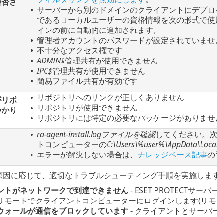
拒否さ
サーバーから別のドメインのクライアントにデプロイする
•
であるローカルユーザーの資格情報を次の形式で使
インの前に自動的に追加されます。
管理者アカウントのパスワードが設定されていませ
•
不十分なアクセス権です
•
ADMIN$
管理共有が使用できません
•
IPC$
管理共有が使用できません
•
簡易ファイル共有が有効です
•
リポジトリへのリンクが正しくありません
•
がリポ
リポジトリが使用できません
•
つかり
リポジトリには特定の必要なパッケージがありません
•
ra-agent-install.logファイルを確認
してください。
•
トコンピューターの
C:\Users\%user%\AppData\Local\
エラーが解決しない場合は、
ナレッジベース記事
の
•
る原因に応じて、適切なトラブルシューティング手順を実施しま
ントがネットワークで到達できません
- ESET PROTEC
リモートでクライアントコンピューターにログインします(リモ
ウォールが通信をブロックしています
- クライアントとサー