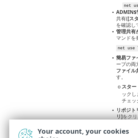
net u
ADMI
•
共有(
[ス
を確認し
管理共有
•
マンドを
net use 
簡易ファ
•
ープの両
ファイル
す。
スター
o
ックし
チェッ
リポジト
•
リ]
をクリ
パッケー
•
いないと
Your account, your cookies