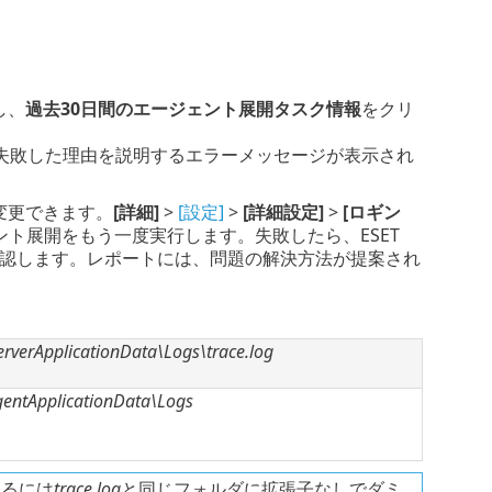
し、
過去30日間のエージェント展開タスク情報
をクリ
失敗した理由を説明するエラーメッセージが表示され
を変更できます。
[詳細]
>
[設定]
>
[詳細設定]
>
[ロギン
ト展開をもう一度実行します。失敗したら、ESET
確認します。レポートには、問題の解決方法が提案され
rverApplicationData\Logs\trace.log
entApplicationData\Logs
するには
trace.log
と同じフォルダに拡張子なしでダミ