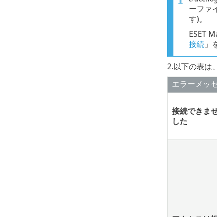
ーファ
す)。
ESET
接続
」
2.以下の表
エラーメッ
接続できま
した