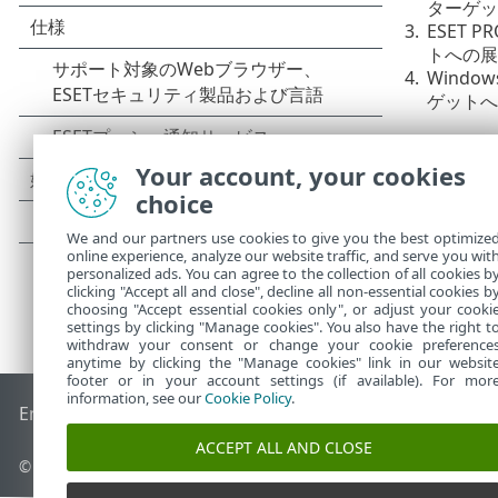
ターゲッ
3.
ESET 
トへの展
4.
Windo
ゲットへ
Your account, your cookies
choice
We and our partners use cookies to give you the best optimize
online experience, analyze our website traffic, and serve you wit
personalized ads. You can agree to the collection of all cookies b
clicking "Accept all and close", decline all non-essential cookies b
choosing "Accept essential cookies only", or adjust your cooki
settings by clicking "Manage cookies". You also have the right t
withdraw your consent or change your cookie preference
anytime by clicking the "Manage cookies" link in our websit
footer or in your account settings (if available). For mor
information, see our
Cookie Policy
.
End of Life
ESETナレッジベース
ESETフォーラム
ESET Status
ACCEPT ALL AND CLOSE
© 1992 - 2026 ESET, spol. s r.o. - All rights reserved.