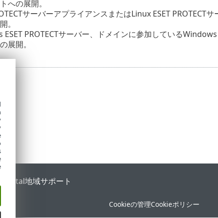
トへの展開。
PROTECTサーバーアプライアンスまたはLinux ESET PROTEC
開。
ws ESET PROTECTサーバー、ドメインに参加しているWindo
の展開。
d
h
y
y
e
o
s
e
e
 Portal
地域サポート
Cookieの管理
Cookieポリシー