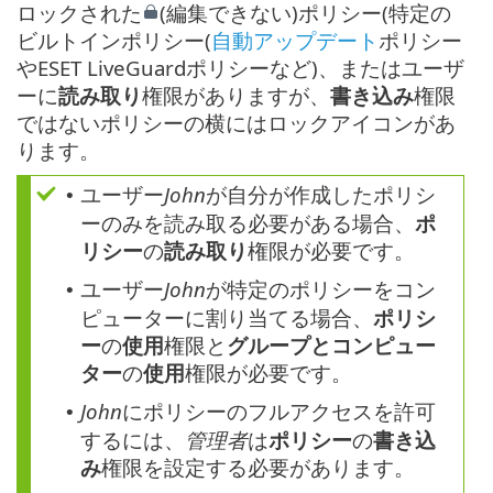
ロックされた
(編集できない)ポリシー(特定の
ビルトインポリシー(
自動アップデート
ポリシー
やESET LiveGuardポリシーなど)、またはユーザ
ーに
読み取り
権限がありますが、
書き込み
権限
ではないポリシーの横にはロックアイコンがあ
ります。
ユーザー
John
が自分が作成したポリシ
•
ーのみを読み取る必要がある場合、
ポ
リシー
の
読み取り
権限が必要です。
ユーザー
John
が特定のポリシーをコン
•
ピューターに割り当てる場合、
ポリシ
ー
の
使用
権限と
グループとコンピュー
ター
の
使用
権限が必要です。
John
にポリシーのフルアクセスを許可
•
するには、
管理者
は
ポリシー
の
書き込
み
権限を設定する必要があります。