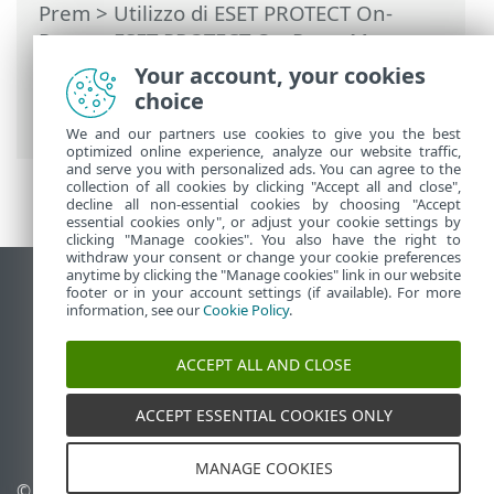
Prem
>
Utilizzo di ESET PROTECT On-
Prem
>
ESET PROTECT On-Prem Menu
principale
>
Altro
>
Modelli gruppo
Your account, your cookies
dinamico
> Modello gruppo dinamico -
choice
esempi
We and our partners use cookies to give you the best
optimized online experience, analyze our website traffic,
and serve you with personalized ads. You can agree to the
collection of all cookies by clicking "Accept all and close",
decline all non-essential cookies by choosing "Accept
essential cookies only", or adjust your cookie settings by
clicking "Manage cookies". You also have the right to
withdraw your consent or change your cookie preferences
anytime by clicking the "Manage cookies" link in our website
Visualizza sito desktop
footer or in your account settings (if available). For more
information, see our
Cookie Policy
.
End of Life
ESET Knowledge Base
ACCEPT ALL AND CLOSE
Forum ESET
ESET Status Portal
ACCEPT ESSENTIAL COOKIES ONLY
Supporto regionale
MANAGE COOKIES
© 1992 - 2026 ESET, spol. s
Gestisci cookie