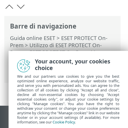
Barre di navigazione
Guida online ESET
>
ESET PROTECT On-
Prem
>
Utilizzo di ESET PROTECT On-
Prem
>
ESET PROTECT On-Prem Menu
principale
>
Altro
>
Modelli gruppo
Your account, your cookies
dinamico
> Come automatizzare ESET
choice
PROTECT On-Prem
We and our partners use cookies to give you the best
optimized online experience, analyze our website traffic,
and serve you with personalized ads. You can agree to the
collection of all cookies by clicking "Accept all and close",
decline all non-essential cookies by choosing "Accept
essential cookies only", or adjust your cookie settings by
clicking "Manage cookies". You also have the right to
withdraw your consent or change your cookie preferences
anytime by clicking the "Manage cookies" link in our website
Visualizza sito desktop
footer or in your account settings (if available). For more
information, see our
Cookie Policy
.
End of Life