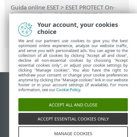
Guida online ESET
>
ESET PROTECT On-
Prem
>
Utilizzo di ESET PROTECT On-
Prem
>
ESET PROTECT On-Prem Menu
Your account, your cookies
principale
>
Report
> Inventario
choice
hardware
We and our partners use cookies to give you the best
optimized online experience, analyze our website traffic,
and serve you with personalized ads. You can agree to the
collection of all cookies by clicking "Accept all and close",
decline all non-essential cookies by choosing "Accept
essential cookies only", or adjust your cookie settings by
clicking "Manage cookies". You also have the right to
withdraw your consent or change your cookie preferences
anytime by clicking the "Manage cookies" link in our website
Visualizza sito desktop
footer or in your account settings (if available). For more
information, see our
Cookie Policy
.
End of Life
ESET Knowledge Base
ACCEPT ALL AND CLOSE
Forum ESET
ESET Status Portal
ACCEPT ESSENTIAL COOKIES ONLY
Supporto regionale
MANAGE COOKIES