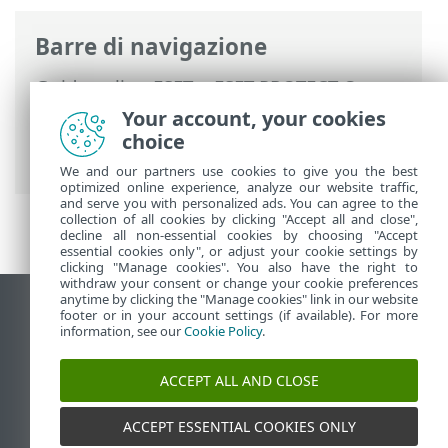
Barre di navigazione
Guida online ESET
>
ESET PROTECT On-
Prem
>
Utilizzo di ESET PROTECT On-
Your account, your cookies
Prem
>
ESET PROTECT On-Prem Menu
choice
principale
>
Altro
> Utenti computer
We and our partners use cookies to give you the best
optimized online experience, analyze our website traffic,
and serve you with personalized ads. You can agree to the
collection of all cookies by clicking "Accept all and close",
decline all non-essential cookies by choosing "Accept
essential cookies only", or adjust your cookie settings by
clicking "Manage cookies". You also have the right to
withdraw your consent or change your cookie preferences
anytime by clicking the "Manage cookies" link in our website
Visualizza sito desktop
footer or in your account settings (if available). For more
information, see our
Cookie Policy
.
End of Life
ESET Knowledge Base
ACCEPT ALL AND CLOSE
Forum ESET
ESET Status Portal
ACCEPT ESSENTIAL COOKIES ONLY
Supporto regionale