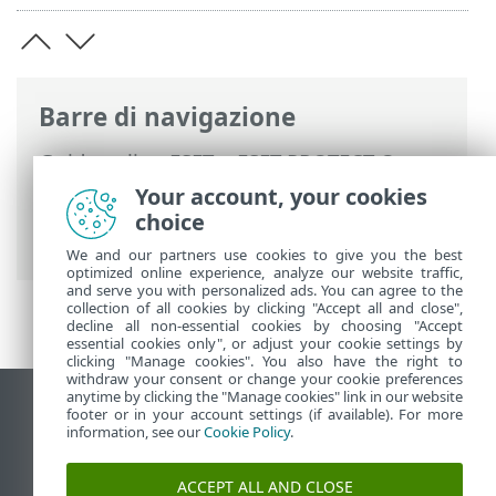
Barre di navigazione
Guida online ESET
>
ESET PROTECT On-
Prem
>
Utilizzo di ESET PROTECT On-
Your account, your cookies
Prem
>
ESET PROTECT On-Prem Menu
choice
principale
>
Notifiche
> Gestisci notifiche
We and our partners use cookies to give you the best
optimized online experience, analyze our website traffic,
and serve you with personalized ads. You can agree to the
collection of all cookies by clicking "Accept all and close",
decline all non-essential cookies by choosing "Accept
essential cookies only", or adjust your cookie settings by
clicking "Manage cookies". You also have the right to
withdraw your consent or change your cookie preferences
anytime by clicking the "Manage cookies" link in our website
Visualizza sito desktop
footer or in your account settings (if available). For more
information, see our
Cookie Policy
.
End of Life
ESET Knowledge Base
ACCEPT ALL AND CLOSE