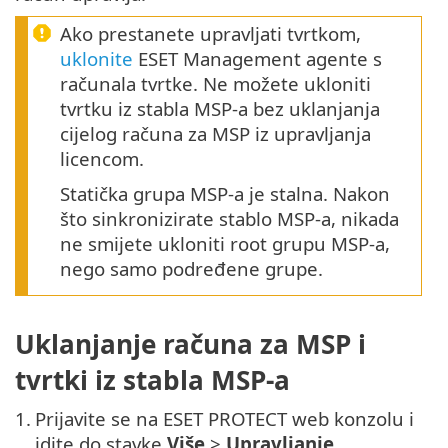
Ako prestanete upravljati tvrtkom,
uklonite
ESET Management agente s
računala tvrtke. Ne možete ukloniti
tvrtku iz stabla MSP-a bez uklanjanja
cijelog računa za MSP iz upravljanja
licencom.
Statička grupa MSP-a je stalna. Nakon
što sinkronizirate stablo MSP-a, nikada
ne smijete ukloniti root grupu MSP-a,
nego samo podređene grupe.
Uklanjanje računa za MSP i
tvrtki iz stabla MSP-a
1.
Prijavite se na ESET PROTECT web konzolu i
idite do stavke
Više
>
Upravljanje