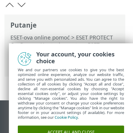
Putanje
ESET-ova online pomoć
>
ESET PROTECT
On-Prem
>
Upotreba sustava ESET
PROTECT On-Prem
>
ESET PROTECT On-
Your account, your cookies
Prem za pružatelje upravljanih servisa
>
choice
Uklanjanje tvrtke
We and our partners use cookies to give you the best
optimized online experience, analyze our website traffic,
and serve you with personalized ads. You can agree to the
collection of all cookies by clicking "Accept all and close",
decline all non-essential cookies by choosing "Accept
essential cookies only", or adjust your cookie settings by
clicking "Manage cookies". You also have the right to
withdraw your consent or change your cookie preferences
anytime by clicking the "Manage cookies" link in our website
Prikaži stranicu za radnu površinu
footer or in your account settings (if available). For more
information, see our
Cookie Policy
.
End of Life
ESET-ova baza znanja
ACCEPT ALL AND CLOSE