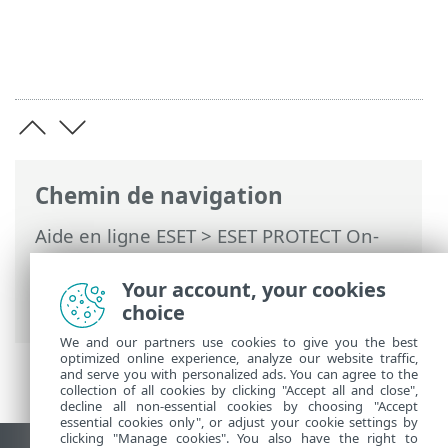
Chemin de navigation
Aide en ligne ESET
>
ESET PROTECT On-
Prem
>
Commencer
>
Console Web ESET
PROTECT
> Filtres et personnalisation de
Your account, your cookies
la mise en page
choice
We and our partners use cookies to give you the best
optimized online experience, analyze our website traffic,
and serve you with personalized ads. You can agree to the
collection of all cookies by clicking "Accept all and close",
decline all non-essential cookies by choosing "Accept
essential cookies only", or adjust your cookie settings by
clicking "Manage cookies". You also have the right to