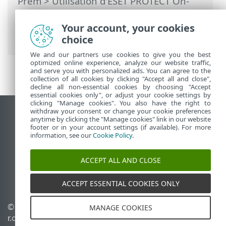
Prem
>
Utilisation d'ESET PROTECT On-
Prem
>
ESET PROTECT On-Prem Menu
principal
>
Ordinateurs
>
Groupes
>
Your account, your cookies
Groupes statiques
choice
We and our partners use cookies to give you the best
optimized online experience, analyze our website traffic,
and serve you with personalized ads. You can agree to the
collection of all cookies by clicking "Accept all and close",
decline all non-essential cookies by choosing "Accept
essential cookies only", or adjust your cookie settings by
clicking "Manage cookies". You also have the right to
withdraw your consent or change your cookie preferences
Afficher le site des postes de travail
anytime by clicking the "Manage cookies" link in our website
footer or in your account settings (if available). For more
End of Life
information, see our
Cookie Policy
.
Base de connaissances ESET
Forum ESET
ACCEPT ALL AND CLOSE
ESET Status Portal
Support régional
ACCEPT ESSENTIAL COOKIES ONLY
© 1992 - 2026 ESET, spol. s
Gérer les cookies
MANAGE COOKIES
r.o. - Tous droits réservés.
Politique relative aux