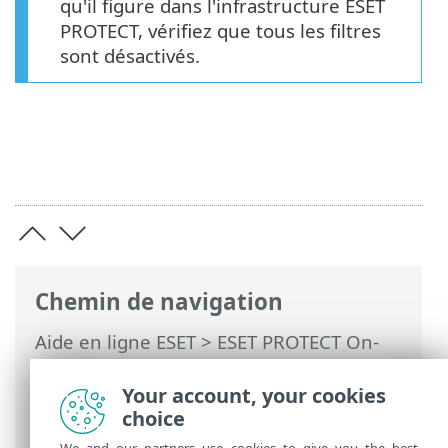
qu'il figure dans l'infrastructure ESET
PROTECT, vérifiez que tous les filtres
sont désactivés.
Chemin de navigation
Aide en ligne ESET
>
ESET PROTECT On-
Prem
>
Utilisation d'ESET PROTECT On-
Prem
>
ESET PROTECT On-Prem Menu
Your account, your cookies
principal
> Ordinateurs
choice