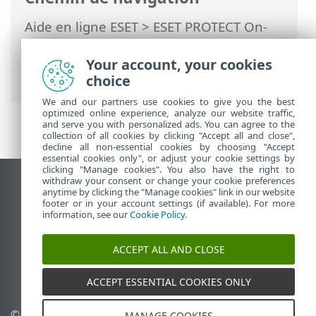
Aide en ligne ESET
>
ESET PROTECT On-
Prem
>
Utilisation d'ESET PROTECT On-
Prem
>
ESET PROTECT On-Prem Menu
Your account, your cookies
principal
>
Plus
> Certificats
choice
We and our partners use cookies to give you the best
optimized online experience, analyze our website traffic,
and serve you with personalized ads. You can agree to the
collection of all cookies by clicking "Accept all and close",
decline all non-essential cookies by choosing "Accept
essential cookies only", or adjust your cookie settings by
clicking "Manage cookies". You also have the right to
withdraw your consent or change your cookie preferences
Afficher le site des postes de travail
anytime by clicking the "Manage cookies" link in our website
footer or in your account settings (if available). For more
End of Life
information, see our
Cookie Policy
.
Base de connaissances ESET
Forum ESET
ACCEPT ALL AND CLOSE
ESET Status Portal
Support régional
ACCEPT ESSENTIAL COOKIES ONLY
© 1992 - 2026 ESET, spol. s
Gérer les cookies
MANAGE COOKIES