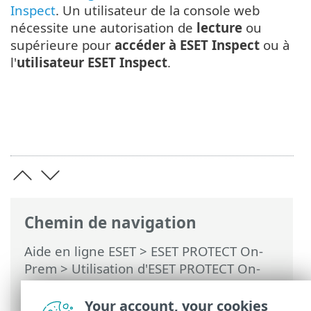
Inspect
. Un utilisateur de la console web
nécessite une autorisation de
lecture
ou
supérieure pour
accéder à ESET Inspect
ou à
l'
utilisateur ESET Inspect
.
Chemin de navigation
Aide en ligne ESET
>
ESET PROTECT On-
Prem
>
Utilisation d'ESET PROTECT On-
Prem
>
ESET PROTECT On-Prem Menu
principal
>
Plus
>
Droits d’accès
>
Jeux
Your account, your cookies