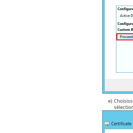
e)
Choisis
sélectio