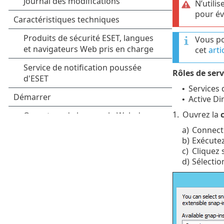
N’utilis
pour év
Vous po
cet
arti
Rôles de serv
Services 
•
Active Di
•
1.
Ouvrez la
a)
Connecte
b)
Exécutez
c)
Cliquez 
d)
Sélecti