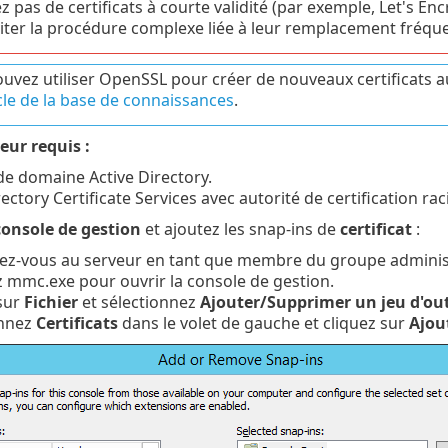
ez pas de certificats à courte validité (par exemple, Let's E
iter la procédure complexe liée à leur remplacement fréque
uvez utiliser OpenSSL pour créer de nouveaux certificats a
cle de la base de connaissances
.
eur requis :
de domaine Active Directory.
rectory Certificate Services avec autorité de certification ra
console de gestion
et ajoutez les snap-ins de
certificat
:
z-vous au serveur en tant que membre du groupe administ
 mmc.exe pour ouvrir la console de gestion.
sur
Fichier
et sélectionnez
Ajouter/Supprimer un jeu d'out
onnez
Certificats
dans le volet de gauche et cliquez sur
Ajou