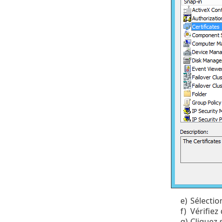
e)
Sélecti
f)
Vérifiez
g)
Cliquez 