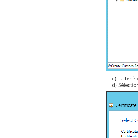
c)
La fenêtr
d)
Sélectio