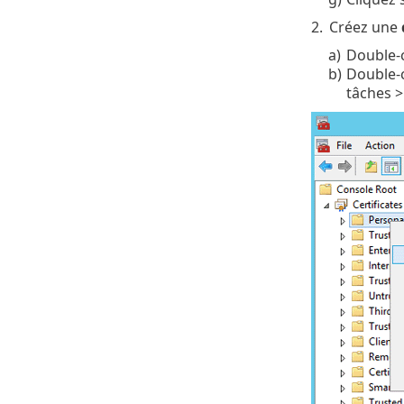
2.
Créez une
a)
Double-
b)
Double-c
tâches >