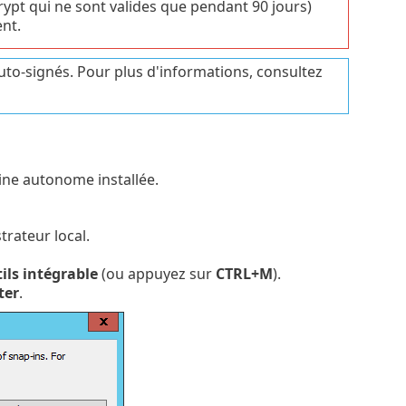
ncrypt qui ne sont valides que pendant 90 jours)
nt.
uto-signés. Pour plus d'informations, consultez
cine autonome installée.
rateur local.
ils intégrable
(ou appuyez sur
CTRL+M
).
ter
.