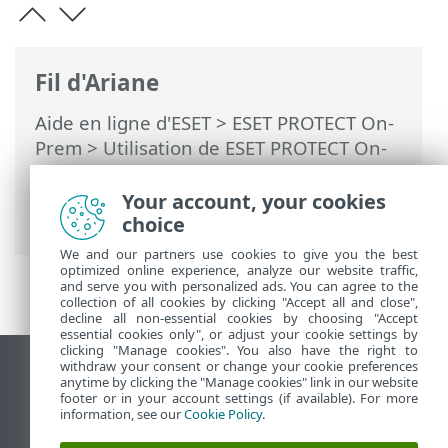
Fil d'Ariane
Aide en ligne d'ESET
>
ESET PROTECT On-
Prem
>
Utilisation de ESET PROTECT On-
Prem
>
ESET PROTECT On-Prem Menu
principal
>
Plus
>
Certificats
> Certificats
Your account, your cookies
homologues
choice
We and our partners use cookies to give you the best
optimized online experience, analyze our website traffic,
and serve you with personalized ads. You can agree to the
collection of all cookies by clicking "Accept all and close",
decline all non-essential cookies by choosing "Accept
essential cookies only", or adjust your cookie settings by
clicking "Manage cookies". You also have the right to
withdraw your consent or change your cookie preferences
Afficher le site pour ordinateur de bureau
anytime by clicking the "Manage cookies" link in our website
footer or in your account settings (if available). For more
End of Life
information, see our
Cookie Policy
.
Base de connaissances ESET