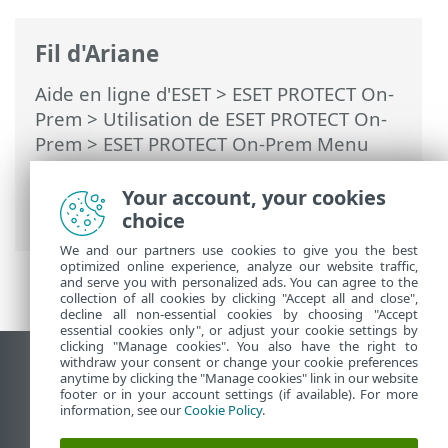
Fil d'Ariane
Aide en ligne d'ESET
>
ESET PROTECT On-
Prem
>
Utilisation de ESET PROTECT On-
Prem
>
ESET PROTECT On-Prem Menu
principal
>
Plus
>
Certificats
>
Certificats
homologues
> Afficher les certificats
Your account, your cookies
révoqués
choice
We and our partners use cookies to give you the best
optimized online experience, analyze our website traffic,
and serve you with personalized ads. You can agree to the
collection of all cookies by clicking "Accept all and close",
decline all non-essential cookies by choosing "Accept
essential cookies only", or adjust your cookie settings by
clicking "Manage cookies". You also have the right to
withdraw your consent or change your cookie preferences
Afficher le site pour ordinateur de bureau
anytime by clicking the "Manage cookies" link in our website
footer or in your account settings (if available). For more
End of Life
information, see our
Cookie Policy
.
Base de connaissances ESET