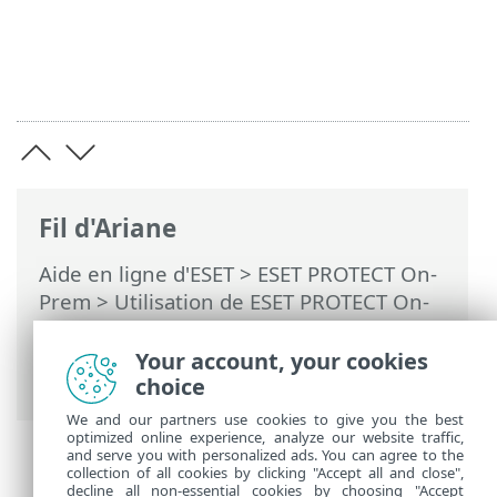
Fil d'Ariane
Aide en ligne d'ESET
>
ESET PROTECT On-
Prem
>
Utilisation de ESET PROTECT On-
Prem
>
ESET PROTECT On-Prem Menu
principal
>
Tâches
>
Tâches client
>
Your account, your cookies
Vérifier la mise à jour du produit
choice
We and our partners use cookies to give you the best
optimized online experience, analyze our website traffic,
and serve you with personalized ads. You can agree to the
collection of all cookies by clicking "Accept all and close",
decline all non-essential cookies by choosing "Accept