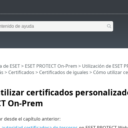
a de ESET
>
ESET PROTECT On-Prem
>
Utilización de ESET
ás
>
Certificados
>
Certificados de iguales
> Cómo utilizar c
ilizar certificados personalizad
T On-Prem
r desde el capítulo anterior:
 autoridad certificadora de terceros
en ESET PROTECT Web 