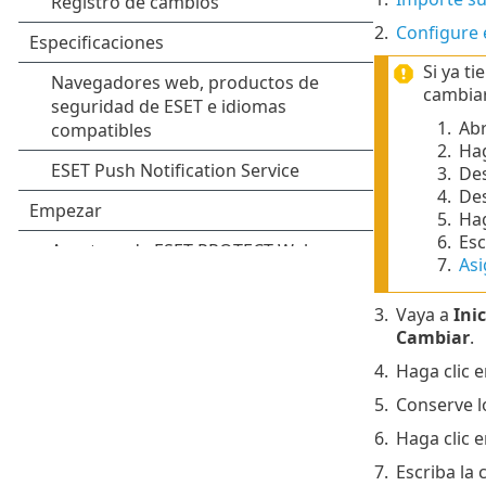
2.
Configure 
Si ya t
cambiar
1.
Ab
2.
Hag
3.
De
4.
De
5.
Hag
6.
Esc
7.
Asi
3.
Vaya a
Inic
Cambiar
.
4.
Haga clic 
5.
Conserve lo
6.
Haga clic 
7.
Escriba la 