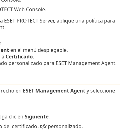
TECT Web Console.
a ESET PROTECT Server, aplique una política para
nt:
a.
gent
en el menú desplegable.
o a
Certificado
.
icado personalizado para ESET Management Agent.
derecho en
ESET Management Agent
y seleccione
aga clic en
Siguiente
.
o del certificado
.pfx
personalizado.