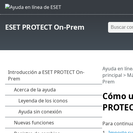
ESET PROTECT On-Prem
Ayuda en líne
principal
>
M
Prem
Cómo ut
PROTEC
Para continua
1.
Importe su