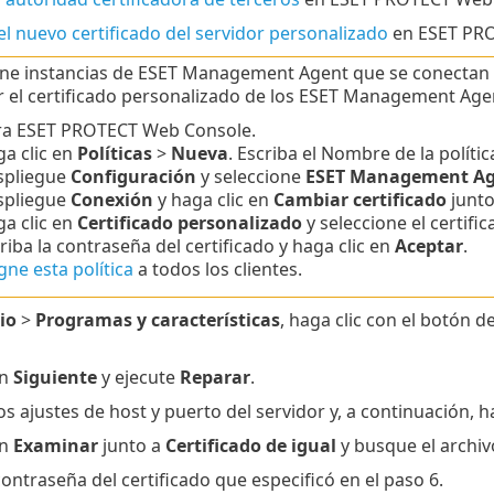
el nuevo certificado del servidor personalizado
en ESET PRO
iene instancias de ESET Management Agent que se conectan 
 el certificado personalizado de los ESET Management Age
ra ESET PROTECT Web Console.
a clic en
Políticas
>
Nueva
. Escriba el Nombre de la polític
spliegue
Configuración
y seleccione
ESET Management A
spliegue
Conexión
y haga clic en
Cambiar certificado
junt
a clic en
Certificado personalizado
y seleccione el certif
riba la contraseña del certificado y haga clic en
Aceptar
.
gne esta política
a todos los clientes.
io
>
Programas y características
, haga clic con el botón 
en
Siguiente
y ejecute
Reparar
.
s ajustes de host y puerto del servidor y, a continuación, h
en
Examinar
junto a
Certificado de igual
y busque el archiv
contraseña del certificado que especificó en el paso 6.