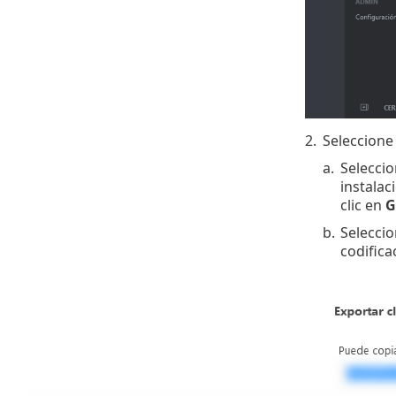
2.
Seleccione
a.
Selecci
instalac
clic en
G
b.
Selecci
codifica