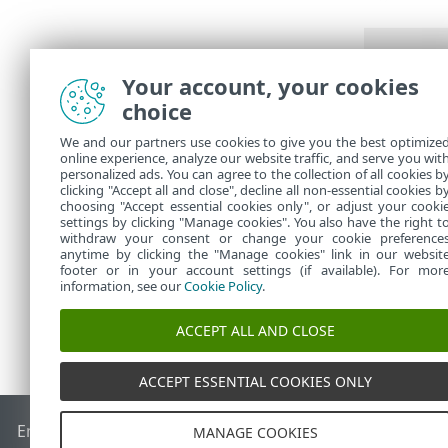
Your account, your cookies
choice
Si elim
reempla
We and our partners use cookies to give you the best optimize
autorid
online experience, analyze our website traffic, and serve you wit
personalized ads. You can agree to the collection of all cookies b
servici
clicking "Accept all and close", decline all non-essential cookies b
choosing "Accept essential cookies only", or adjust your cooki
settings by clicking "Manage cookies". You also have the right t
withdraw your consent or change your cookie preference
anytime by clicking the "Manage cookies" link in our websit
footer or in your account settings (if available). For mor
information, see our
Cookie Policy
.
ACCEPT ALL AND CLOSE
ACCEPT ESSENTIAL COOKIES ONLY
End of Life
Base de conocimiento de ESET
Foro de ESET
ES
MANAGE COOKIES