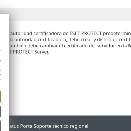
ina la autoridad certificadora de ESET PROTECT predetermin
zar la autoridad certificadora, debe crear y distribuir cert
d
ad. También debe cambiar el certificado del servidor en la
h
y
o ESET PROTECT Server.
y
e
o
s
e
e
ET Status Portal
Soporte técnico regional