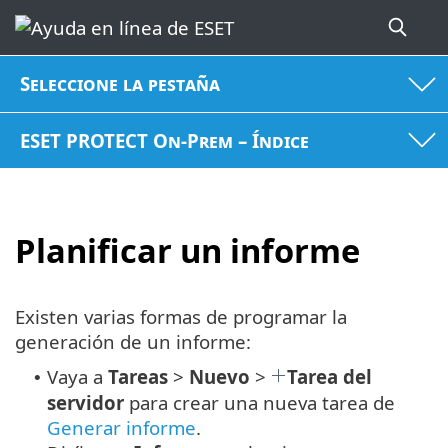
Seleccione la pestaña
ESET PROTECT On-Prem – Índice
Planificar un informe
Existen varias formas de programar la
generación de un informe:
Vaya a
Tareas
>
Nuevo
>
Tarea del
•
servidor
para crear una nueva tarea de
Generar informe
.