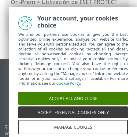
On-Prem
>
Utilización de ESET PROTECT
On-Prem
>
ESET PROTECT On-Prem Menú
principal
>
Informes
> Planificar un
Your account, your cookies
informe
choice
We and our partners use cookies to give you the best
optimized online experience, analyze our website traffic,
and serve you with personalized ads. You can agree to the
collection of all cookies by clicking "Accept all and close",
decline all non-essential cookies by choosing "Accept
essential cookies only", or adjust your cookie settings by
clicking "Manage cookies". You also have the right to
withdraw your consent or change your cookie preferences
Ver sitio para ordenador
anytime by clicking the "Manage cookies" link in our website
footer or in your account settings (if available). For more
End of Life
information, see our
Cookie Policy
.
Base de conocimiento de ESET
Foro de ESET
ACCEPT ALL AND CLOSE
ESET Status Portal
Soporte técnico regional
ACCEPT ESSENTIAL COOKIES ONLY
© 1992 - 2026 ESET, spol. s
Administrar cookies
MANAGE COOKIES
r.o. Todos los derechos
Política de cookies