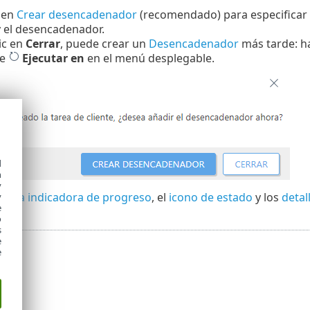
 en
Crear desencadenador
(recomendado) para especificar d
 el desencadenador.
lic en
Cerrar
, puede crear un
Desencadenador
más tarde: hag
ne
Ejecutar en
en el menú desplegable.
d
h
y
barra indicadora de progreso
, el
icono de estado
y los
detal
y
e
o
s
e
e