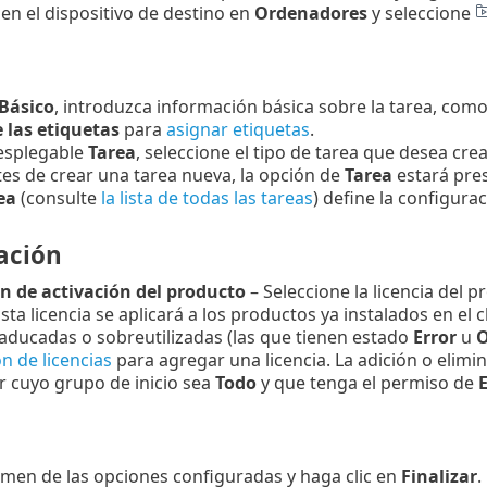
 en el dispositivo de destino en
Ordenadores
y seleccione
Básico
, introduzca información básica sobre la tarea, como
 las etiquetas
para
asignar etiquetas
.
esplegable
Tarea
, seleccione el tipo de tarea que desea crea
tes de crear una tarea nueva, la opción de
Tarea
estará pres
ea
(consulte
la lista de todas las tareas
) define la configura
ación
n de activación del producto
– Seleccione la licencia del p
sta licencia se aplicará a los productos ya instalados en el c
 caducadas o sobreutilizadas (las que tienen estado
Error
u
O
n de licencias
para agregar una licencia. La adición o elimin
 cuyo grupo de inicio sea
Todo
y que tenga el permiso de
E
n
umen de las opciones configuradas y haga clic en
Finalizar
.