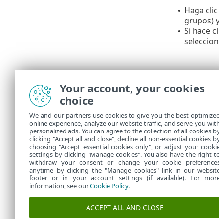
Haga clic
•
grupos) y
Si hace c
•
seleccio
Your account, your cookies
choice
We and our partners use cookies to give you the best optimize
online experience, analyze our website traffic, and serve you wit
personalized ads. You can agree to the collection of all cookies b
Puede ver la
clicking "Accept all and close", decline all non-essential cookies b
choosing "Accept essential cookies only", or adjust your cooki
settings by clicking "Manage cookies". You also have the right t
withdraw your consent or change your cookie preference
anytime by clicking the "Manage cookies" link in our websit
footer or in your account settings (if available). For mor
information, see our
Cookie Policy
.
ACCEPT ALL AND CLOSE