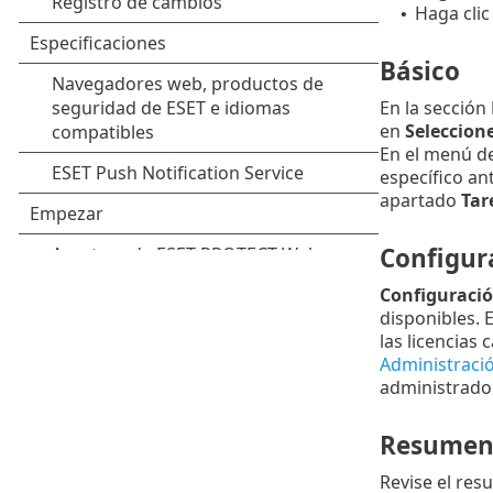
Haga clic
•
Básico
En la sección
en
Seleccione
En el menú d
específico an
apartado
Tar
Configur
Configuració
disponibles. E
las licencias
Administració
administrador
Resume
Revise el res