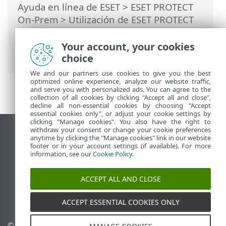
Ayuda en línea de ESET
>
ESET PROTECT
On-Prem
>
Utilización de ESET PROTECT
On-Prem
>
ESET PROTECT On-Prem Menú
principal
>
Tareas
>
Tareas del cliente
>
Your account, your cookies
Apagar el ordenador
choice
We and our partners use cookies to give you the best
optimized online experience, analyze our website traffic,
and serve you with personalized ads. You can agree to the
collection of all cookies by clicking "Accept all and close",
decline all non-essential cookies by choosing "Accept
essential cookies only", or adjust your cookie settings by
clicking "Manage cookies". You also have the right to
withdraw your consent or change your cookie preferences
Ver sitio para ordenador
anytime by clicking the "Manage cookies" link in our website
footer or in your account settings (if available). For more
End of Life
information, see our
Cookie Policy
.
Base de conocimiento de ESET
Foro de ESET
ACCEPT ALL AND CLOSE
ESET Status Portal
Soporte técnico regional
ACCEPT ESSENTIAL COOKIES ONLY
© 1992 - 2026 ESET, spol. s
Administrar cookies