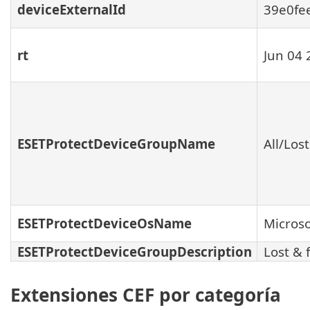
deviceExternalId
39e0fe
rt
Jun 04 
ESETProtectDeviceGroupName
All/Los
ESETProtectDeviceOsName
Micros
ESETProtectDeviceGroupDescription
Lost & 
Extensiones CEF por categoría