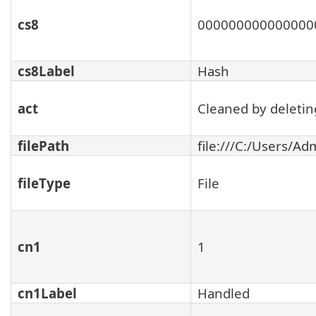
cs8
000000000000000
cs8Label
Hash
act
Cleaned by deleting
filePath
file:///C:/Users/
fileType
File
cn1
1
cn1Label
Handled