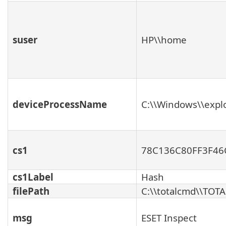
suser
HP\\home
deviceProcessName
C:\\Windows\\expl
cs1
78C136C80FF3F46
cs1Label
Hash
filePath
C:\\totalcmd\\TOT
msg
ESET Inspect