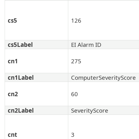
cs5
126
cs5Label
EI Alarm ID
cn1
275
cn1Label
ComputerSeverityScore
cn2
60
cn2Label
SeverityScore
cnt
3