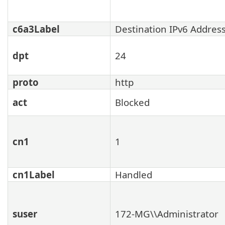
c6a3Label
Destination IPv6 Addres
dpt
24
proto
http
act
Blocked
cn1
1
cn1Label
Handled
suser
172-MG\\Administrator