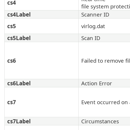
cs4
file system protect
cs4Label
Scanner ID
cs5
virlog.dat
cs5Label
Scan ID
cs6
Failed to remove fi
cs6Label
Action Error
cs7
Event occurred on 
cs7Label
Circumstances