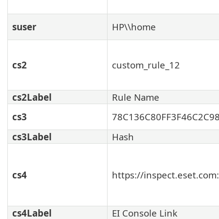
suser
HP\\home
cs2
custom_rule_12
cs2Label
Rule Name
cs3
78C136C80FF3F46C2C9
cs3Label
Hash
cs4
https://inspect.eset.co
cs4Label
EI Console Link