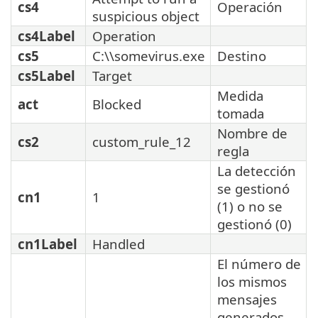
cs4
Operación
suspicious object
cs4Label
Operation
cs5
C:\\somevirus.exe
Destino
cs5Label
Target
Medida
act
Blocked
tomada
Nombre de
cs2
custom_rule_12
regla
La detección
se gestionó
cn1
1
(1) o no se
gestionó (0)
cn1Label
Handled
El número de
los mismos
mensajes
generados