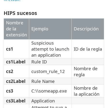
HIPS sucesos
Nombre
de la
Ejemplo
Descripción
extensión
Suspicious
cs1
attempt to launch
ID de la regla
an application
cs1Label
Rule ID
Nombre de
cs2
custom_rule_12
regla
cs2Label
Rule Name
Nombre de
cs3
C:\\someapp.exe
la aplicación
cs3Label
Application
Attempt to run a