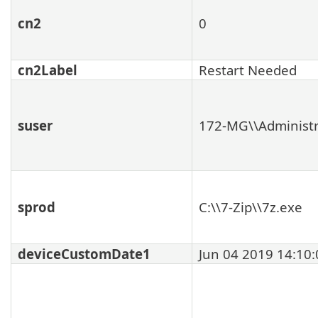
cn2
0
cn2Label
Restart Needed
suser
172-MG\\Administr
sprod
C:\\7-Zip\\7z.exe
deviceCustomDate1
Jun 04 2019 14:10: