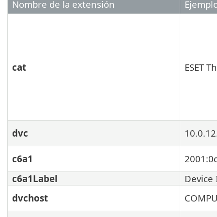
Nombre de la extensión
Ejempl
cat
ESET Th
dvc
10.0.12
c6a1
2001:0
c6a1Label
Device 
dvchost
COMPU