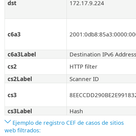
dst
172.17.9.224
c6a3
2001:0db8:85a3:0000:00
c6a3Label
Destination IPv6 Addres
cs2
HTTP filter
cs2Label
Scanner ID
cs3
8EECCDD290BE2E99183
cs3Label
Hash
Ejemplo de registro CEF de casos de sitios
web filtrados: