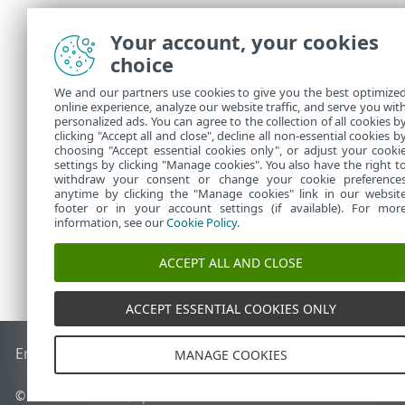
Configur
Your account, your cookies
En
Configura
choice
se evaluarán 
filtro.
We and our partners use cookies to give you the best optimize
online experience, analyze our website traffic, and serve you wit
El contenido
personalized ads. You can agree to the collection of all cookies b
clicking "Accept all and close", decline all non-essential cookies b
el mensaje en
choosing "Accept essential cookies only", or adjust your cooki
settings by clicking "Manage cookies". You also have the right t
withdraw your consent or change your cookie preference
anytime by clicking the "Manage cookies" link in our websit
footer or in your account settings (if available). For mor
information, see our
Cookie Policy
.
ACCEPT ALL AND CLOSE
ACCEPT ESSENTIAL COOKIES ONLY
End of Life
Base de conocimiento de ESET
Foro de ESET
ES
MANAGE COOKIES
© 1992 - 2026 ESET, spol. s r.o. - Todos los derechos reservados.