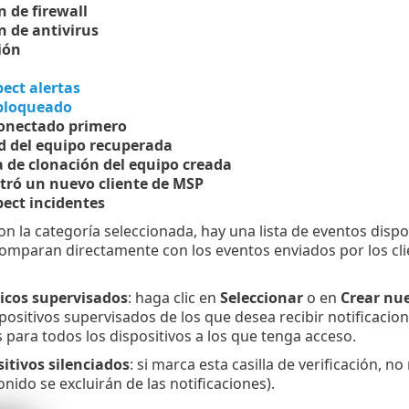
n de firewall
n de antivirus
ión
pect alertas
bloqueado
onectado primero
d del equipo recuperada
 de clonación del equipo creada
tró un nuevo cliente de MSP
pect incidentes
n la categoría seleccionada, hay una lista de eventos disp
 comparan directamente con los eventos enviados por los clie
icos supervisados
: haga clic en
Seleccionar
o en
Crear nu
spositivos supervisados de los que desea recibir notificacio
s para todos los dispositivos a los que tenga acceso.
itivos silenciados
: si marca esta casilla de verificación, n
nido se excluirán de las notificaciones).