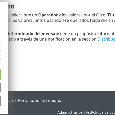
ación
ción
, seleccione un
Operador
y los valores por el filtro (
Fil
todos los valores juntos usando ese operador. Haga clic en
d
h
 predeterminado del mensaje
tiene un propósito informati
y
y
tregado a través de una notificación en la sección
Distribu
e
o
s
e
e
ET Status Portal
Soporte regional
Administrar perfiles
Política de co