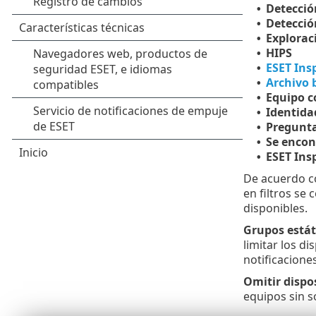
Detecció
•
Detecció
•
Explorac
•
HIPS
•
ESET Ins
•
Archivo 
•
Equipo c
•
Identida
•
Pregunta
•
Se encon
•
ESET Ins
•
De acuerdo co
en filtros se
disponibles.
Grupos estát
limitar los di
notificacione
Omitir dispos
equipos sin so