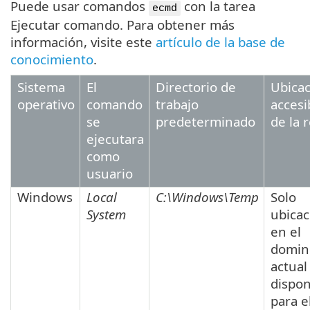
Puede usar comandos
con la tarea
ecmd
Ejecutar comando. Para obtener más
información, visite este
artículo de la base de
conocimiento
.
Sistema
El
Directorio de
Ubica
operativo
comando
trabajo
accesi
se
predeterminado
de la 
ejecutara
como
usuario
Windows
Local
C:\Windows\Temp
Solo
System
ubicac
en el
domin
actual
dispon
para e