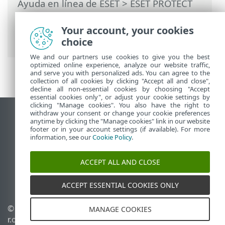
Ayuda en línea de ESET
>
ESET PROTECT
On-Prem
>
Usar ESET PROTECT On-Prem
>
ESET PROTECT On-Prem Menú principal
Your account, your cookies
>
Más
>
Derechos de acceso
> Usuarios
choice
We and our partners use cookies to give you the best
optimized online experience, analyze our website traffic,
and serve you with personalized ads. You can agree to the
collection of all cookies by clicking "Accept all and close",
decline all non-essential cookies by choosing "Accept
essential cookies only", or adjust your cookie settings by
clicking "Manage cookies". You also have the right to
withdraw your consent or change your cookie preferences
Ver sitio del escritorio
anytime by clicking the "Manage cookies" link in our website
footer or in your account settings (if available). For more
End of Life
information, see our
Cookie Policy
.
Base de conocimiento de ESET
Foro de ESET
ACCEPT ALL AND CLOSE
ESET Status Portal
Soporte regional
ACCEPT ESSENTIAL COOKIES ONLY
© 1992 - 2026 ESET, spol. s
Administrar perfiles
MANAGE COOKIES
r.o. - Todos los derechos
Política de cookies