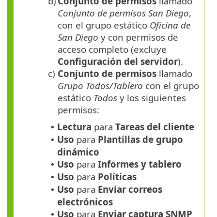
b)
Conjunto de permisos
llamado
Conjunto de permisos San Diego
,
con el grupo estático
Oficina de
San Diego
y con permisos de
acceso completo (excluye
Configuración del servidor
).
c)
Conjunto de permisos
llamado
Grupo Todos/Tablero
con el grupo
estático
Todos
y los siguientes
permisos:
Lectura
para
Tareas del cliente
•
Uso
para
Plantillas de grupo
•
dinámico
Uso
para
Informes y tablero
•
Uso
para
Políticas
•
Uso
para
Enviar correos
•
electrónicos
Uso
para
Enviar captura SNMP
•