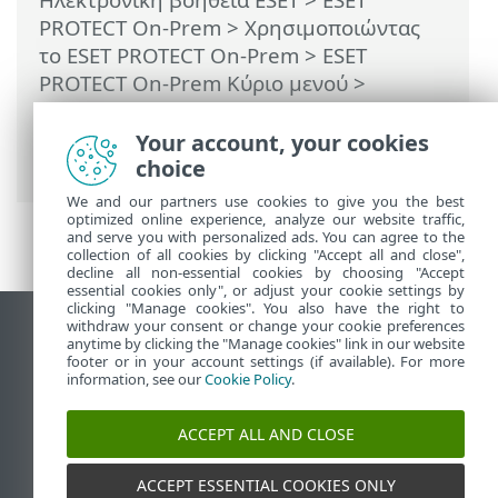
PROTECT On-Prem
>
Χρησιμοποιώντας
το ESET PROTECT On-Prem
>
ESET
PROTECT On-Prem Κύριο μενού
>
Ανιχνεύσεις
>
Δημιουργία εξαίρεσης
>
Προϊόντα ασφαλείας της ESET που είναι
Your account, your cookies
συμβατά με εξαιρέσεις
choice
We and our partners use cookies to give you the best
optimized online experience, analyze our website traffic,
and serve you with personalized ads. You can agree to the
collection of all cookies by clicking "Accept all and close",
decline all non-essential cookies by choosing "Accept
essential cookies only", or adjust your cookie settings by
clicking "Manage cookies". You also have the right to
withdraw your consent or change your cookie preferences
Προβολή ιστότοπου επιφάνειας εργασίας
anytime by clicking the "Manage cookies" link in our website
footer or in your account settings (if available). For more
End of Life
information, see our
Cookie Policy
.
Γνωσιακή βάση ESET
Ομάδα συζήτησης ESET
ACCEPT ALL AND CLOSE
ESET Status Portal
Τοπική υποστήριξη
ACCEPT ESSENTIAL COOKIES ONLY