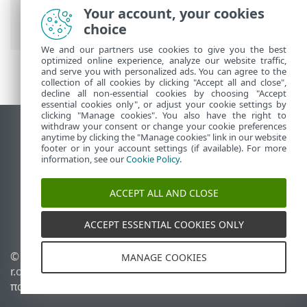
PROTECT On-Prem
>
Προδιαγραφές
>
Your account, your cookies
Υπηρεσία ESET Push Notification Service
choice
We and our partners use cookies to give you the best
optimized online experience, analyze our website traffic,
and serve you with personalized ads. You can agree to the
collection of all cookies by clicking "Accept all and close",
decline all non-essential cookies by choosing "Accept
essential cookies only", or adjust your cookie settings by
clicking "Manage cookies". You also have the right to
withdraw your consent or change your cookie preferences
Προβολή ιστότοπου επιφάνειας εργασίας
anytime by clicking the "Manage cookies" link in our website
footer or in your account settings (if available). For more
End of Life
information, see our
Cookie Policy
.
Γνωσιακή βάση ESET
Ομάδα συζήτησης ESET
ACCEPT ALL AND CLOSE
ESET Status Portal
Τοπική υποστήριξη
ACCEPT ESSENTIAL COOKIES ONLY
© 1992 - 2026 ESET, spol. s
Διαχείριση cookies
MANAGE COOKIES
r.o. - Με την επιφύλαξη
Πολιτική cookie
παντός δικαιώματος.