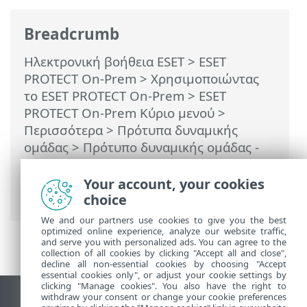
Breadcrumb
Ηλεκτρονική βοήθεια ESET
>
ESET
PROTECT On-Prem
>
Χρησιμοποιώντας
το ESET PROTECT On-Prem
>
ESET
PROTECT On-Prem Κύριο μενού
>
Περισσότερα
>
Πρότυπα δυναμικής
ομάδας
>
Πρότυπο δυναμικής ομάδας -
παραδείγματα
> Δυναμική ομάδα - ένας
υπολογιστής βρίσκεται σε συγκεκριμένο
Your account, your cookies
υποδίκτυο
choice
We and our partners use cookies to give you the best
optimized online experience, analyze our website traffic,
and serve you with personalized ads. You can agree to the
collection of all cookies by clicking "Accept all and close",
decline all non-essential cookies by choosing "Accept
essential cookies only", or adjust your cookie settings by
clicking "Manage cookies". You also have the right to
withdraw your consent or change your cookie preferences
Προβολή ιστότοπου επιφάνειας εργασίας