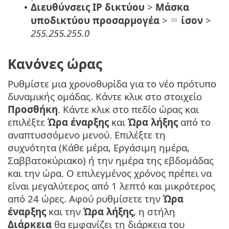
Διευθύνσεις IP δικτύου
>
Μάσκα
•
υποδικτύου προσαρμογέα
>
ίσον
>
255.255.255.0
Κανόνες ώρας
Ρυθμίστε μια χρονοθυρίδα για το νέο πρότυπο
δυναμικής ομάδας. Κάντε κλικ στο στοιχείο
Προσθήκη
. Κάντε κλικ στο πεδίο ώρας και
επιλέξτε
Ώρα έναρξης
και
Ώρα λήξης
από το
αναπτυσσόμενο μενού. Επιλέξτε τη
συχνότητα (Κάθε μέρα, Εργάσιμη ημέρα,
Σαββατοκύριακο) ή την ημέρα της εβδομάδας
και την ώρα. Ο επιλεγμένος χρόνος πρέπει να
είναι μεγαλύτερος από 1 λεπτό και μικρότερος
από 24 ώρες. Αφού ρυθμίσετε την
Ώρα
έναρξης
και την
Ώρα λήξης
, η στήλη
Διάρκεια
θα εμφανίζει τη διάρκεια του