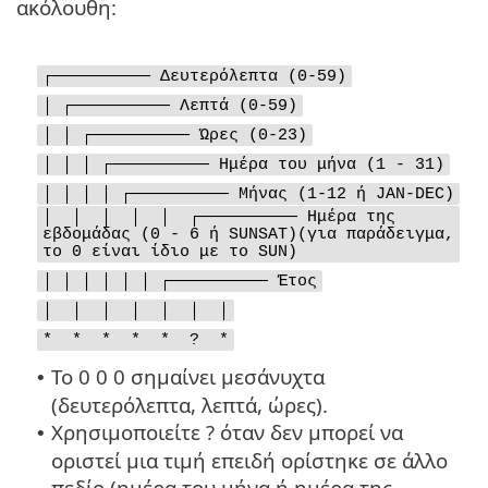
ακόλουθη:
┌────────── Δευτερόλεπτα (0-59)
│ ┌────────── Λεπτά (0-59)
│ │ ┌────────── Ώρες (0-23)
│ │ │ ┌────────── Ημέρα του μήνα (1 - 31)
│ │ │ │ ┌────────── Μήνας (1-12 ή JAN-DEC)
│ │ │ │ │ ┌────────── Ημέρα της
εβδομάδας (0 - 6 ή SUNSAT)(για παράδειγμα,
το 0 είναι ίδιο με το SUN)
│ │ │ │ │ │ ┌────────── Έτος
│ │ │ │ │ │ │
* * * * * ? *
Το 0 0 0 σημαίνει μεσάνυχτα
•
(δευτερόλεπτα, λεπτά, ώρες).
Χρησιμοποιείτε ? όταν δεν μπορεί να
•
οριστεί μια τιμή επειδή ορίστηκε σε άλλο
πεδίο (ημέρα του μήνα ή ημέρα της