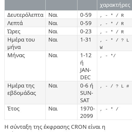
χαρακτήρες
Δευτερόλεπτα
Ναι
0-59
, - * / R
Λεπτά
Ναι
0-59
, - * / R
Ώρες
Ναι
0-23
, - * / R
Ημέρα του
Ναι
1-31
, - * / ? L
μήνα
W
Μήνας
Ναι
1-12
, - */
ή
JAN-
DEC
Ημέρα της
Ναι
0-6 ή
, - / ? L #
εβδομάδας
SUN-
SAT
Έτος
Ναι
1970-
, - * /
2099
Η σύνταξη της έκφρασης CRON είναι η