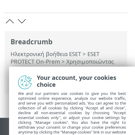
Breadcrumb
Ηλεκτρονική βοήθεια ESET
>
ESET
PROTECT On-Prem
>
Χρησιμοποιώντας
το ESET PROTECT On-Prem
>
ESET
PROTECT On-Prem Κύριο μενού
>
Your account, your cookies
Υπολογιστές
> Υπολογιστής υπολογιστή
choice
We and our partners use cookies to give you the best
optimized online experience, analyze our website traffic,
and serve you with personalized ads. You can agree to the
collection of all cookies by clicking "Accept all and close",
decline all non-essential cookies by choosing "Accept
essential cookies only", or adjust your cookie settings by
clicking "Manage cookies". You also have the right to
withdraw your consent or change your cookie preferences
Προβολή ιστότοπου επιφάνειας εργασίας
anytime by clicking the "Manage cookies" link in our website