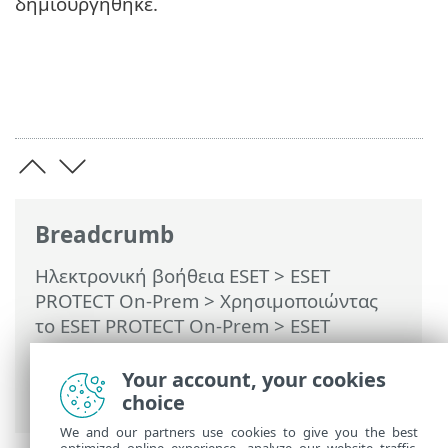
δημιουργήθηκε.
Breadcrumb
Ηλεκτρονική βοήθεια ESET
>
ESET
PROTECT On-Prem
>
Χρησιμοποιώντας
το ESET PROTECT On-Prem
>
ESET
PROTECT On-Prem Κύριο μενού
>
Εργασίες
>
Εργασίες υπολογιστή-πελάτη
Your account, your cookies
> Σάρωση κατ' απαίτηση
choice
We and our partners use cookies to give you the best