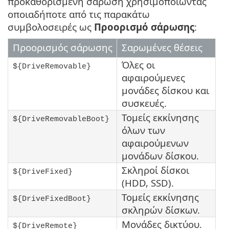
προκαθορισμένη σάρωση χρησιμοποιώντας
οποιαδήποτε από τις παρακάτω
συμβολοσειρές ως
Προορισμό σάρωσης
:
Προορισμός σάρωσης
Σαρωμένες θέσεις
Όλες οι
${DriveRemovable}
αφαιρούμενες
μονάδες δίσκου και
συσκευές.
Τομείς εκκίνησης
${DriveRemovableBoot}
όλων των
αφαιρούμενων
μονάδων δίσκου.
Σκληροί δίσκοι
${DriveFixed}
(HDD, SSD).
Τομείς εκκίνησης
${DriveFixedBoot}
σκληρών δίσκων.
Μονάδες δικτύου.
${DriveRemote}