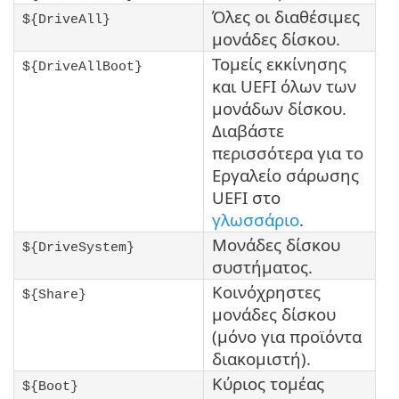
Όλες οι διαθέσιμες
${DriveAll}
μονάδες δίσκου.
Τομείς εκκίνησης
${DriveAllBoot}
και UEFI όλων των
μονάδων δίσκου.
Διαβάστε
περισσότερα για το
Εργαλείο σάρωσης
UEFI στο
γλωσσάριο
.
Μονάδες δίσκου
${DriveSystem}
συστήματος.
Κοινόχρηστες
${Share}
μονάδες δίσκου
(μόνο για προϊόντα
διακομιστή).
Κύριος τομέας
${Boot}