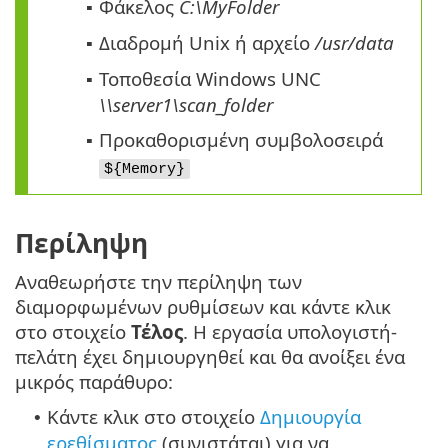
Φάκελος
C:\MyFolder
▪
Διαδρομή Unix ή αρχείο
/usr/data
▪
Τοποθεσία Windows UNC
▪
\\server1\scan_folder
Προκαθορισμένη συμβολοσειρά
▪
${Memory}
Περίληψη
Αναθεωρήστε την περίληψη των
διαμορφωμένων ρυθμίσεων και κάντε κλικ
στο στοιχείο
Τέλος
. Η εργασία υπολογιστή-
πελάτη έχει δημιουργηθεί και θα ανοίξει ένα
μικρός παράθυρο:
Κάντε κλικ στο στοιχείο
Δημιουργία
•
ερεθίσματος
(συνιστάται) για να