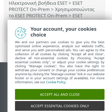
Ηλεκτρονική βοήθεια ESET
>
ESET
PROTECT On-Prem
>
Χρησιμοποιώντας
το ESET PROTECT On-Prem
>
ESET
PROTECT On-Prem Κύριο μενού
>
Εργασίες
>
Εργασίες υπολογιστή-πελάτη
Your account, your cookies
> Έλεγχος για ενημέρωση προϊόντος
choice
We and our partners use cookies to give you the best
optimized online experience, analyze our website traffic,
and serve you with personalized ads. You can agree to the
collection of all cookies by clicking "Accept all and close",
decline all non-essential cookies by choosing "Accept
essential cookies only", or adjust your cookie settings by
clicking "Manage cookies". You also have the right to
withdraw your consent or change your cookie preferences
Προβολή ιστότοπου επιφάνειας εργασίας
anytime by clicking the "Manage cookies" link in our website
footer or in your account settings (if available). For more
End of Life
information, see our
Cookie Policy
.
Γνωσιακή βάση ESET
Ομάδα συζήτησης ESET
ACCEPT ALL AND CLOSE
ESET Status Portal
Τοπική υποστήριξη
ACCEPT ESSENTIAL COOKIES ONLY