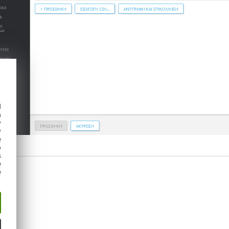
d
h
y
y
e
o
s
e
e