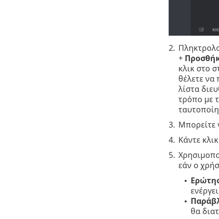
2.
Πληκτρολο
+
Προσθή
κλικ στο σ
θέλετε να 
λίστα διε
τρόπο με τ
ταυτοποίη
3.
Μπορείτε 
4.
Κάντε κλικ
5.
Χρησιμοπο
εάν ο χρή
Ερώτησ
•
ενέργει
Παράβλ
•
θα δια