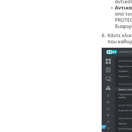
αντικατ
Αντικα
•
από του
PROTEC
διαφορ
6.
Κάντε κλικ
που καθορ