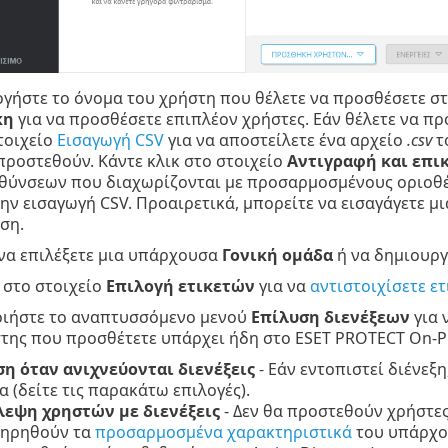
γήστε το όνομα του χρήστη που θέλετε να προσθέσετε σ
κη
για να προσθέσετε επιπλέον χρήστες. Εάν θέλετε να π
τοιχείο
Εισαγωγή CSV
για να αποστείλετε ένα αρχείο
.csv
το
προστεθούν. Κάντε κλικ στο στοιχείο
Αντιγραφή και επι
υθύνσεων που διαχωρίζονται με προσαρμοσμένους οριοθέτ
ην εισαγωγή CSV. Προαιρετικά, μπορείτε να εισαγάγετε μ
ση.
να επιλέξετε μια υπάρχουσα
Γονική ομάδα
ή να δημιουργ
 στο στοιχείο
Επιλογή ετικετών
για να
αντιστοιχίσετε ετ
ιήστε το αναπτυσσόμενο μενού
Επίλυση διενέξεων
για 
στης που προσθέτετε υπάρχει ήδη στο ESET PROTECT On-P
η όταν ανιχνεύονται διενέξεις
- Εάν εντοπιστεί διένεξη
α (δείτε τις παρακάτω επιλογές).
εψη χρηστών με διενέξεις
- Δεν θα προστεθούν χρήστες 
τηρηθούν τα
προσαρμοσμένα χαρακτηριστικά
του υπάρχον