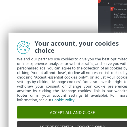
Your account, your cookies
choice
We and our partners use cookies to give you the best optimize
online experience, analyze our website traffic, and serve you wit
personalized ads. You can agree to the collection of all cookies b
clicking "Accept all and close", decline all non-essential cookies b
choosing "Accept essential cookies only", or adjust your cooki
settings by clicking "Manage cookies". You also have the right t
withdraw your consent or change your cookie preference
anytime by clicking the "Manage cookies" link in our websit
footer or in your account settings (if available). For mor
information, see our
Cookie Policy
.
ACCEPT ALL AND CLOSE
ACCEPT ESSENTIAL COOKIES ONLY