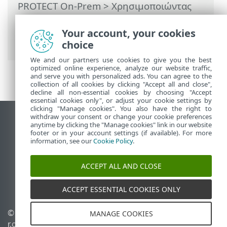
PROTECT On-Prem
>
Χρησιμοποιώντας
το ESET PROTECT On-Prem
>
ESET
PROTECT On-Prem Κύριο μενού
>
Your account, your cookies
Υπολογιστές
> Ομάδες
choice
We and our partners use cookies to give you the best
optimized online experience, analyze our website traffic,
and serve you with personalized ads. You can agree to the
collection of all cookies by clicking "Accept all and close",
decline all non-essential cookies by choosing "Accept
essential cookies only", or adjust your cookie settings by
clicking "Manage cookies". You also have the right to
withdraw your consent or change your cookie preferences
Προβολή ιστότοπου επιφάνειας εργασίας
anytime by clicking the "Manage cookies" link in our website
footer or in your account settings (if available). For more
End of Life
information, see our
Cookie Policy
.
Γνωσιακή βάση ESET
Ομάδα συζήτησης ESET
ACCEPT ALL AND CLOSE
ESET Status Portal
Τοπική υποστήριξη
ACCEPT ESSENTIAL COOKIES ONLY
© 1992 - 2026 ESET, spol. s
Διαχείριση cookies
MANAGE COOKIES
r.o. - Με την επιφύλαξη
Πολιτική cookie