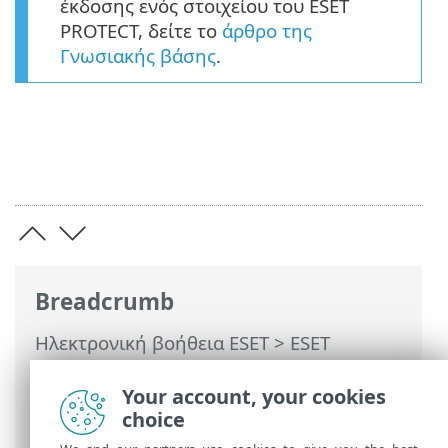
έκδοσης ενός στοιχείου του ESET
PROTECT, δείτε το
άρθρο της
Γνωσιακής βάσης
.
Breadcrumb
Ηλεκτρονική βοήθεια ESET
>
ESET
PROTECT On-Prem
>
Χρησιμοποιώντας
το ESET PROTECT On-Prem
> Σχετικά με
Your account, your cookies
το ESET PROTECT On-Prem
choice