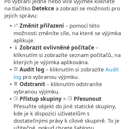
Po vybrání jedné nebo více výjimek klikněte
na tlačítko
Detekce
a zobrazí se možnosti pro
jejich správu:
Změnit přiřazení
– pomocí této
•
možnosti změníte cíle, na které se výjimka
aplikuje.
Zobrazit ovlivněné počítače
–
•
kliknutím si zobrazíte seznam počítačů, na
kterých je výjimka aplikována.
Audit log
– kliknutím si zobrazíte
Audit
•
log
pro vybranou výjimku.
Odstranit
– kliknutím odstraníte
•
vybranou výjimku.
Přístup skupiny
>
Přesunout
•
Přesuňte objekt do jiné statické skupiny,
kde je k dispozici uživatelům s
dostatečnými právy k cílové skupině. To je
užitečné, pokud chcete šablonu