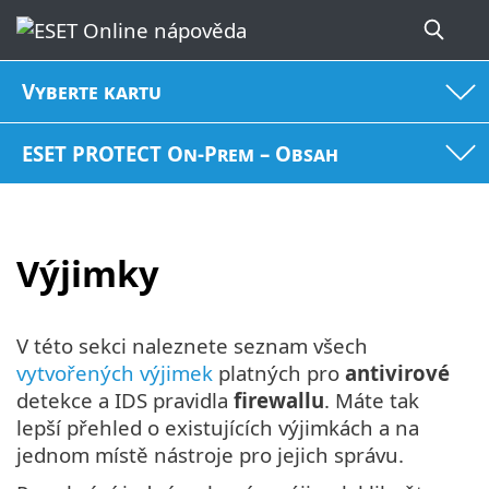
Vyberte kartu
ESET PROTECT On-Prem – Obsah
Výjimky
V této sekci naleznete seznam všech
vytvořených výjimek
platných pro
antivirové
detekce a IDS pravidla
firewallu
. Máte tak
lepší přehled o existujících výjimkách a na
jednom místě nástroje pro jejich správu.