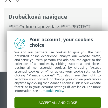
Drobečková navigace
ESET Online nápověda
>
ESET PROTECT
On-Prem
>
Používání ESET PROTECT On-
Prem
>
Hlavní menu ESET PROTECT On-
Your account, your cookies
Prem
>
Další
> Výjimky
choice
We and our partners use cookies to give you the best
optimized online experience, analyze our website traffic,
and serve you with personalized ads. You can agree to the
collection of all cookies by clicking "Accept all and close",
decline all non-essential cookies by choosing "Accept
essential cookies only", or adjust your cookie settings by
clicking "Manage cookies". You also have the right to
withdraw your consent or change your cookie preferences
Zobrazit verzi pro počítač
anytime by clicking the "Manage cookies" link in our website
footer or in your account settings (if available). For more
End of Life
information, see our
Cookie Policy
.
ESET Databáze znalostí
ESET Forum
ACCEPT ALL AND CLOSE
ESET Status Portal