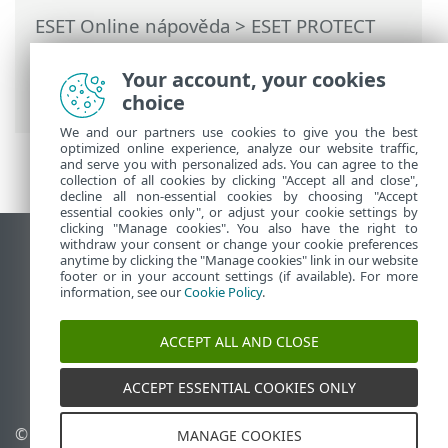
ESET Online nápověda
>
ESET PROTECT
On-Prem
>
Používání ESET PROTECT On-
Prem
>
Hlavní menu ESET PROTECT On-
Your account, your cookies
Prem
>
Detekce
> Vytvoření výjimky
choice
We and our partners use cookies to give you the best
optimized online experience, analyze our website traffic,
and serve you with personalized ads. You can agree to the
collection of all cookies by clicking "Accept all and close",
decline all non-essential cookies by choosing "Accept
essential cookies only", or adjust your cookie settings by
clicking "Manage cookies". You also have the right to
withdraw your consent or change your cookie preferences
Zobrazit verzi pro počítač
anytime by clicking the "Manage cookies" link in our website
footer or in your account settings (if available). For more
End of Life
information, see our
Cookie Policy
.
ESET Databáze znalostí
ESET Forum
ACCEPT ALL AND CLOSE
ESET Status Portal
Regionální podpora
ACCEPT ESSENTIAL COOKIES ONLY
© 1992 - 2026 ESET, spol. s
Spravovat cookies
MANAGE COOKIES