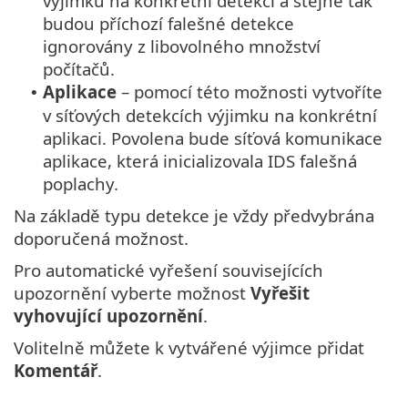
výjimku na konkrétní detekci a stejně tak
budou příchozí falešné detekce
ignorovány z libovolného množství
počítačů.
Aplikace
– pomocí této možnosti vytvoříte
•
v síťových detekcích výjimku na konkrétní
aplikaci. Povolena bude síťová komunikace
aplikace, která inicializovala IDS falešná
poplachy.
Na základě typu detekce je vždy předvybrána
doporučená možnost.
Pro automatické vyřešení souvisejících
upozornění vyberte možnost
Vyřešit
vyhovující upozornění
.
Volitelně můžete k vytvářené výjimce přidat
Komentář
.