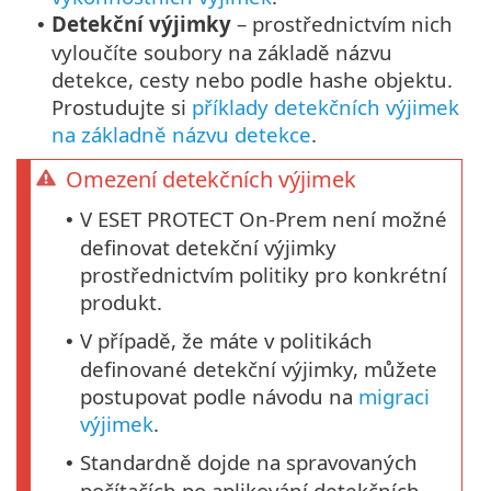
Detekční výjimky
– prostřednictvím nich
•
vyloučíte soubory na základě názvu
detekce, cesty nebo podle hashe objektu.
Prostudujte si
příklady detekčních výjimek
na základně názvu detekce
.
Omezení detekčních výjimek
V ESET PROTECT On-Prem není možné
•
definovat detekční výjimky
prostřednictvím politiky pro konkrétní
produkt.
V případě, že máte v politikách
•
definované detekční výjimky, můžete
postupovat podle návodu na
migraci
výjimek
.
Standardně dojde na spravovaných
•
počítačích po aplikování detekčních