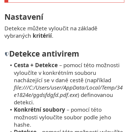
Nastavení
Detekce můžete vyloučit na základě
vybraných
kritérií
.
Detekce antivirem
Cesta + Detekce
– pomocí této možnosti
•
vyloučíte v konkrétním souboru
nacházející se v dané cestě (například
file:///C:/Users/user/AppData/Local/Temp/34
e1824e/ggdsfdgfd.pdf.exe
) definovanou
detekci.
Konkrétní soubory
– pomocí této
•
možnosti vyloučíte soubor podle jeho
hashe.
Detekce
– pomocí této možnosti vyloučíte