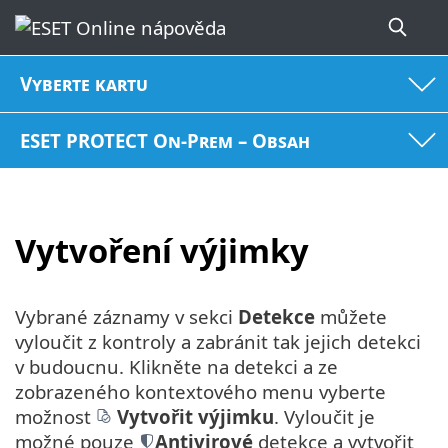
Vyberte kartu
ESET PROTECT On-Prem – Obsah
Vytvoření výjimky
Vybrané záznamy v sekci
Detekce
můžete
vyloučit z kontroly a zabránit tak jejich detekci
v budoucnu. Klikněte na detekci a ze
zobrazeného kontextového menu vyberte
možnost
Vytvořit výjimku
. Vyloučit je
možné pouze
Antivirové
detekce a vytvořit