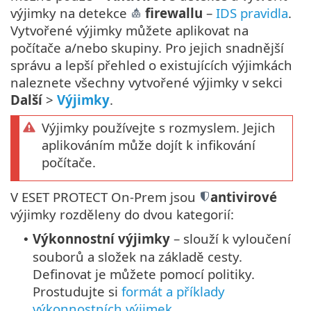
výjimky na detekce
firewallu
–
IDS pravidla
.
Vytvořené výjimky můžete aplikovat na
počítače a/nebo skupiny. Pro jejich snadnější
správu a lepší přehled o existujících výjimkách
naleznete všechny vytvořené výjimky v sekci
Další
>
Výjimky
.
Výjimky používejte s rozmyslem. Jejich
aplikováním může dojít k infikování
počítače.
V ESET PROTECT On-Prem jsou
antivirové
výjimky rozděleny do dvou kategorií:
Výkonnostní výjimky
– slouží k vyloučení
•
souborů a složek na základě cesty.
Definovat je můžete pomocí politiky.
Prostudujte si
formát a příklady
výkonnostních výjimek
.