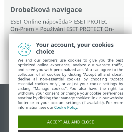
Drobečková navigace
ESET Online nápověda
>
ESET PROTECT
On-Prem
>
Používání ESET PROTECT On-
Prem
>
Hlavní menu ESET PROTECT On-
Prem
>
Detekce
> Náhled detekce
Your account, your cookies
(postranní panel)
choice
We and our partners use cookies to give you the best
optimized online experience, analyze our website traffic,
and serve you with personalized ads. You can agree to the
collection of all cookies by clicking "Accept all and close",
decline all non-essential cookies by choosing "Accept
essential cookies only", or adjust your cookie settings by
clicking "Manage cookies". You also have the right to
withdraw your consent or change your cookie preferences
Zobrazit verzi pro počítač
anytime by clicking the "Manage cookies" link in our website
footer or in your account settings (if available). For more
End of Life
information, see our
Cookie Policy
.
ESET Databáze znalostí
ESET Forum
ACCEPT ALL AND CLOSE
ESET Status Portal