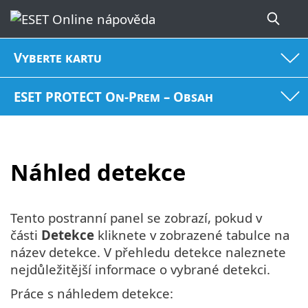
Vyberte kartu
ESET PROTECT On-Prem – Obsah
Náhled detekce
Tento postranní panel se zobrazí, pokud v
části
Detekce
kliknete v zobrazené tabulce na
název detekce. V přehledu detekce naleznete
nejdůležitější informace o vybrané detekci.
Práce s náhledem detekce: